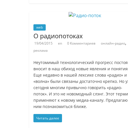
web
О радиопотоках
,
19/04/2015
en
0 Комментариев
онлайн-радио
реклама
Неутомимый технологический прогресс посто
вносит в наш обиход новые явления и понятия
Еще недавно в нашей лексике слова «радио» и
«волна» были связаны достаточно крепко. Но 
сегодня многим привычно говорить «радио-
поток». И это не новомодный слэнг. Этот терм
применяют к новому медиа-каналу. Предлагаю
ним познакомиться ближе.
Читать далее