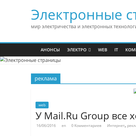
Skip
Электронные с
to
content
мир электричества и электронных технолог
АНОНСЫ
ЭЛЕКТРО
WEB
IT
КОМ
реклама
web
У Mail.Ru Group все
,
16/06/2016
en
0 Комментариев
Интернет
рекл