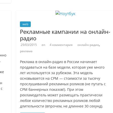
web
Рекламные кампании на онлайн-
радио
,
29/03/2015
en
4 комментария
онлайн-радио
реклама
янно
.
Реклама в онлайн-радио в России начинает
продаваться на базе модели, которая уже много
уже
лет используется за рубежом. Эта модель
основывается на CPM — стоимости за тысячу
ин
прослушиваний рекламных роликов (не путать с
 с
CPM баннерных показов!). При этом
рекламодатель может размещать практически
любое количество рекламных роликов любой
длительности (впрочем, не длиннее 30 секунд).