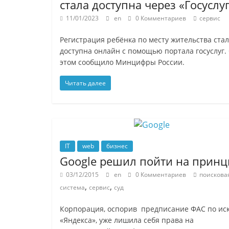
стала доступна через «Госуслу
11/01/2023
en
0 Комментариев
сервис
Регистрация ребёнка по месту жительства ста
доступна онлайн с помощью портала госуслуг.
этом сообщило Минцифры России.
Читать далее
IT
web
бизнес
Google решил пойти на прин
03/12/2015
en
0 Комментариев
поискова
,
,
система
сервис
суд
Корпорация, оспорив предписание ФАС по ис
«Яндекса», уже лишила себя права на