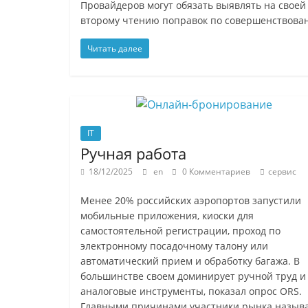
Провайдеров могут обязать выявлять на своей 
второму чтению поправок по совершенствова
Читать далее
IT
Ручная работа
18/12/2025
en
0 Комментариев
сервис
Менее 20% российских аэропортов запустили
мобильные приложения, киоски для
самостоятельной регистрации, проход по
электронному посадочному талону или
автоматический прием и обработку багажа. В
большинстве своем доминирует ручной труд и
аналоговые инструменты, показал опрос ORS.
Главными причинами участники рынка назыв