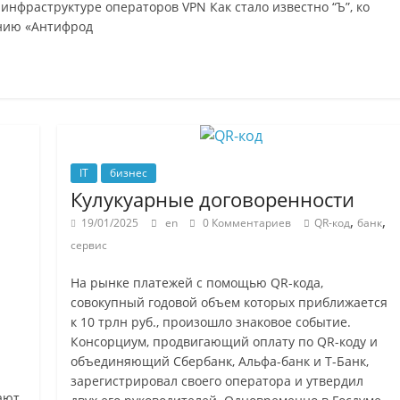
инфраструктуре операторов VPN Как стало известно “Ъ”, ко
нию «Антифрод
IT
бизнес
Кулукуарные договоренности
,
,
19/01/2025
en
0 Комментариев
QR-код
банк
сервис
На рынке платежей с помощью QR-кода,
совокупный годовой объем которых приближается
к 10 трлн руб., произошло знаковое событие.
Консорциум, продвигающий оплату по QR-коду и
объединяющий Сбербанк, Альфа-банк и Т-Банк,
зарегистрировал своего оператора и утвердил
ают