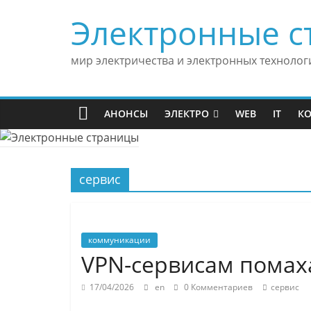
Skip
Электронные с
to
content
мир электричества и электронных технолог
АНОНСЫ
ЭЛЕКТРО
WEB
IT
К
сервис
коммуникации
VPN-сервисам помах
17/04/2026
en
0 Комментариев
сервис