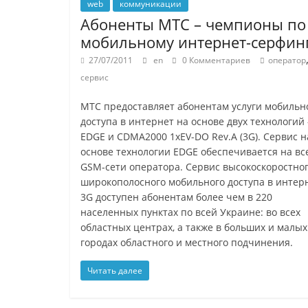
web
коммуникации
Абоненты МТС – чемпионы по
мобильному интернет-серфин
27/07/2011
en
0 Комментариев
оператор
сервис
МТС предоставляет абонентам услуги мобильн
доступа в интернет на основе двух технологий 
EDGE и CDMA2000 1xEV-DO Rev.A (3G). Сервис н
основе технологии EDGE обеспечивается на вс
GSM-сети оператора. Сервис высокоскоростно
широкополосного мобильного доступа в интер
3G доступен абонентам более чем в 220
населенных пунктах по всей Украине: во всех
областных центрах, а также в больших и малых
городах областного и местного подчинения.
Читать далее