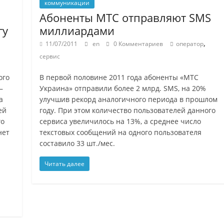
коммуникации
Абоненты МТС отправляют SMS
гу
миллиардами
,
,
11/07/2011
en
0 Комментариев
оператор
сервис
ого
В первой половине 2011 года абоненты «МТС
–
Украина» отправили более 2 млрд. SMS, на 20%
а
улучшив рекорд аналогичного периода в прошлом
ей
году. При этом количество пользователей данного
го
сервиса увеличилось на 13%, а среднее число
нет
текстовых сообщений на одного пользователя
составило 33 шт./мес.
Читать далее