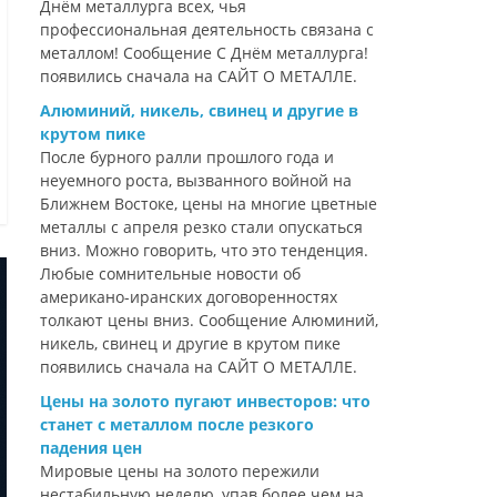
Днём металлурга всех, чья
профессиональная деятельность связана с
металлом! Сообщение С Днём металлурга!
появились сначала на САЙТ О МЕТАЛЛЕ.
Алюминий, никель, свинец и другие в
крутом пике
После бурного ралли прошлого года и
неуемного роста, вызванного войной на
Ближнем Востоке, цены на многие цветные
металлы с апреля резко стали опускаться
вниз. Можно говорить, что это тенденция.
Любые сомнительные новости об
американо-иранских договоренностях
толкают цены вниз. Сообщение Алюминий,
никель, свинец и другие в крутом пике
появились сначала на САЙТ О МЕТАЛЛЕ.
Цены на золото пугают инвесторов: что
станет с металлом после резкого
падения цен
Мировые цены на золото пережили
нестабильную неделю, упав более чем на