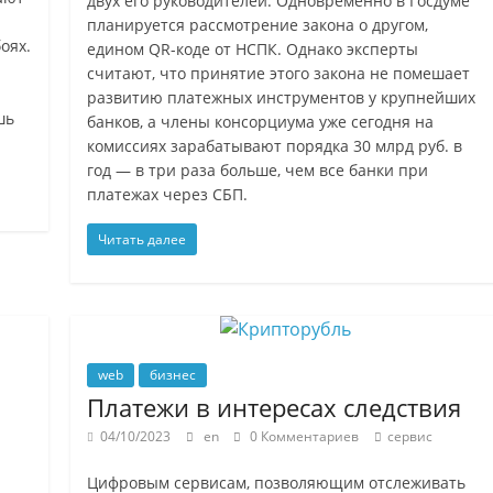
двух его руководителей. Одновременно в Госдуме
планируется рассмотрение закона о другом,
оях.
едином QR-коде от НСПК. Однако эксперты
считают, что принятие этого закона не помешает
развитию платежных инструментов у крупнейших
шь
банков, а члены консорциума уже сегодня на
комиссиях зарабатывают порядка 30 млрд руб. в
год — в три раза больше, чем все банки при
платежах через СБП.
Читать далее
web
бизнес
Платежи в интересах следствия
04/10/2023
en
0 Комментариев
сервис
Цифровым сервисам, позволяющим отслеживать