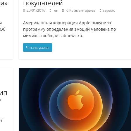
ги»
покупателей
20/01/2016
en
0 Комментариев
сервис
ла
Американская корпорация Apple выкупила
 Об
программу определения эмоций человека по
мимике, сообщает abnews.ru.
Читать далее
цип
я
ку