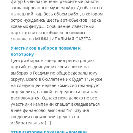
фигур были закончены ремонтные работы,
запланированные музеем «Арт-Донбасс» на
нынешний год. Весь объем работ, в котором
остро нуждались шесть арт-обьектов Парка
кованых фигур,… Сообщение Известный
парк готовится к юбилею появились
сначала на MUNИЦИПАЛЬНАЯ GAZЕТА.
Участников выборов позвали к
лототрону
Центризбирком завершил регистрацию
партий, выдвинувших свои списки на
выборах в Госдуму по общефедеральному
округу. Всего в бюллетене их будет 11, и уже
на следующей неделе комиссия планирует
определить, в какой очередности они там
расположатся. Однако пока далеко не все
участники кампании спешат вкладываться
в нее финансово, выяснил “Ъ”, изучив
сведения о движении средств по
избирательным […]
Утилизаторам показали «Хомяка»