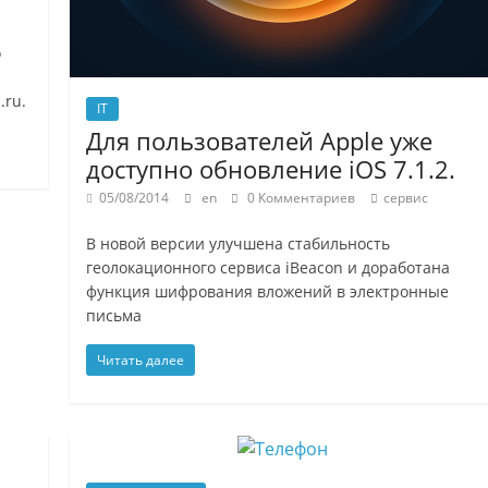
.
о
.ru.
IT
Для пользователей Apple уже
доступно обновление iOS 7.1.2.
05/08/2014
en
0 Комментариев
сервис
В новой версии улучшена стабильность
геолокационного сервиса iBeacon и доработана
функция шифрования вложений в электронные
письма
Читать далее