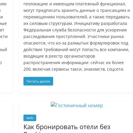
нию
геолокацию и имеющим платежный функционал,
м
могут предписать хранить данные о трансакциях и
ии
перемещениях пользователей, а также передавать
ные
их силовым структурам. Инициативу разработала
ет
Федеральная служба безопасности для ускорения
ости
расследования преступлений. Участники рынка
опасаются, что из-за размытых формулировок под
жный
действие требований могут попасть все компании,
входящие в реестр организаторов
о
распространения информации: сейчас их более
200, включая сервисы такси, знакомств, соцсети.
Читать далее
web
Как бронировать отели без