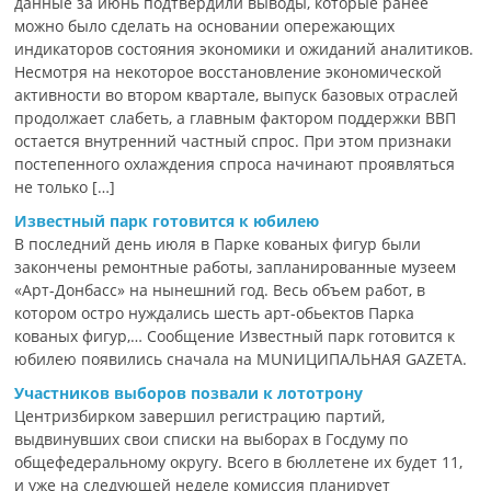
данные за июнь подтвердили выводы, которые ранее
можно было сделать на основании опережающих
индикаторов состояния экономики и ожиданий аналитиков.
Несмотря на некоторое восстановление экономической
активности во втором квартале, выпуск базовых отраслей
продолжает слабеть, а главным фактором поддержки ВВП
остается внутренний частный спрос. При этом признаки
постепенного охлаждения спроса начинают проявляться
не только […]
Известный парк готовится к юбилею
В последний день июля в Парке кованых фигур были
закончены ремонтные работы, запланированные музеем
«Арт-Донбасс» на нынешний год. Весь объем работ, в
котором остро нуждались шесть арт-обьектов Парка
кованых фигур,… Сообщение Известный парк готовится к
юбилею появились сначала на MUNИЦИПАЛЬНАЯ GAZЕТА.
Участников выборов позвали к лототрону
Центризбирком завершил регистрацию партий,
выдвинувших свои списки на выборах в Госдуму по
общефедеральному округу. Всего в бюллетене их будет 11,
и уже на следующей неделе комиссия планирует