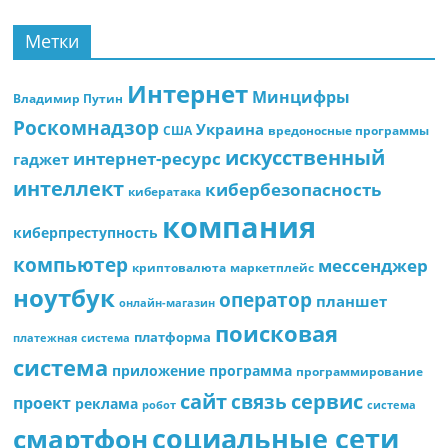
Метки
Интернет
Минцифры
Владимир Путин
Роскомнадзор
Украина
США
вредоносные программы
искусственный
интернет-ресурс
гаджет
интеллект
кибербезопасность
кибератака
компания
киберпреступность
компьютер
мессенджер
криптовалюта
маркетплейс
ноутбук
оператор
планшет
онлайн-магазин
поисковая
платформа
платежная система
система
приложение
программа
программирование
сайт
сервис
связь
проект
реклама
робот
система
социальные сети
смартфон