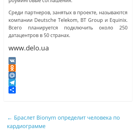
роуминговые соглашения.
Среди партнеров, занятых в проекте, называются
компании Deutsche Telekom, BT Group и Equinix.
Всего планируется подключить около 250
датацентров в 50 странах.
www.delo.ua
V
K
O
d
M
n
a
T
o
i
e
О
k
l
l
т
l
.
e
п
←
Браслет Bionym определит человека по
a
R
g
р
кардиограмме
s
u
r
а
s
a
в