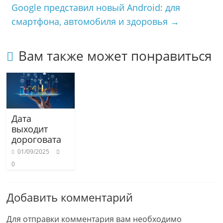
Google представил новый Android: для
n
m
и
i
т
смартфона, автомобиля и здоровья
→
k
ь
i
Вам также может понравиться
Дата
выходит
дороговата
01/09/2025
0
Добавить комментарий
Для отправки комментария вам необходимо