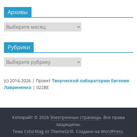
Архивы
Архивы
Рубрики
Рубрики
(c) 2014-2026 | Проект
Творческой лаборатории Евгения
Лавриненко
| 022BE
Копирайт © 2026
Электронные страницы
. Все права
защищены.
Тема
ColorMag
от ThemeGrill. Создано на
WordPress
.