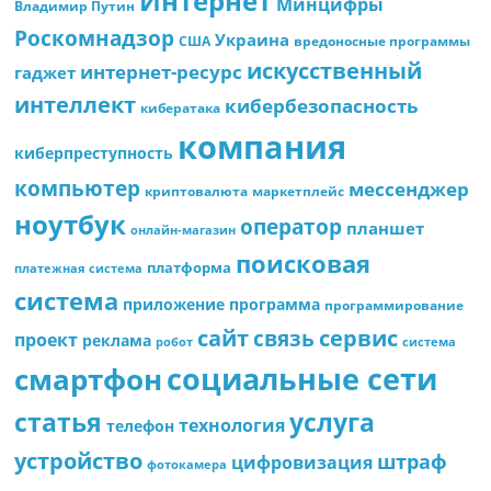
Интернет
Минцифры
Владимир Путин
Роскомнадзор
Украина
США
вредоносные программы
искусственный
интернет-ресурс
гаджет
интеллект
кибербезопасность
кибератака
компания
киберпреступность
компьютер
мессенджер
криптовалюта
маркетплейс
ноутбук
оператор
планшет
онлайн-магазин
поисковая
платформа
платежная система
система
приложение
программа
программирование
сайт
сервис
связь
проект
реклама
робот
система
социальные сети
смартфон
статья
услуга
технология
телефон
устройство
штраф
цифровизация
фотокамера