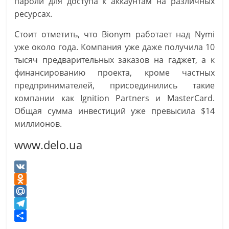
пароли для доступа к аккаунтам на различных
ресурсах.
Стоит отметить, что Bionym работает над Nymi
уже около года. Компания уже даже получила 10
тысяч предварительных заказов на гаджет, а к
финансированию проекта, кроме частных
предпринимателей, присоединились такие
компании как Ignition Partners и MasterCard.
Общая сумма инвестиций уже превысила $14
миллионов.
www.delo.ua
V
K
O
d
M
n
a
T
o
i
e
О