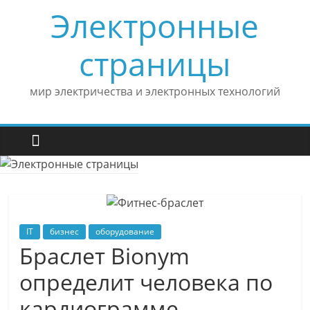
Skip
Электронные
to
content
страницы
мир электричества и электронных технологий
IT
бизнес
оборудование
Браслет Bionym
определит человека по
кардиограмме