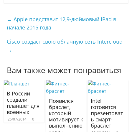
k
l
l
т
l
.
e
п
←
Apple представит 12,9-дюймовый iPad в
a
R
g
р
начале 2015 года
s
u
r
а
s
a
в
Cisco создаст свою облачную сеть Intercloud
n
m
и
i
т
→
k
ь
i
Вам также может понравиться
В России
создали
Появился
Intel
планшет для
браслет,
готовится
военных
который
презентоват
мотивирует к
ь смарт-
26/07/2014
0
выполнению
браслет
задач