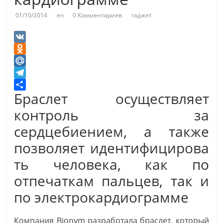
01/10/2014
en
0 Комментариев
гаджет
V
K
O
d
M
n
a
T
Браслет осуществляет
o
i
e
О
k
l
l
т
контроль за
l
.
e
п
сердцебиением, а также
a
R
g
р
позволяет идентифицирова
s
u
r
а
s
a
в
ть человека, как по
n
m
и
отпечаткам пальцев, так и
i
т
k
ь
по электрокардиограмме
i
Компания Bionym разработала браслет, который