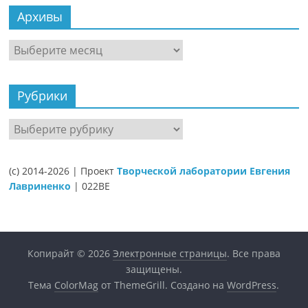
Архивы
Архивы
Рубрики
Рубрики
(c) 2014-2026 | Проект
Творческой лаборатории Евгения
Лавриненко
| 022BE
Копирайт © 2026
Электронные страницы
. Все права
защищены.
Тема
ColorMag
от ThemeGrill. Создано на
WordPress
.