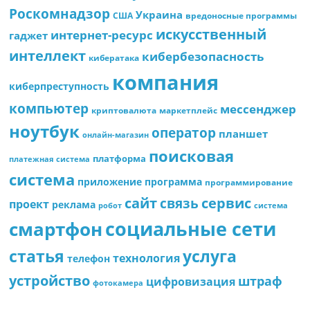
Роскомнадзор
Украина
США
вредоносные программы
искусственный
интернет-ресурс
гаджет
интеллект
кибербезопасность
кибератака
компания
киберпреступность
компьютер
мессенджер
криптовалюта
маркетплейс
ноутбук
оператор
планшет
онлайн-магазин
поисковая
платформа
платежная система
система
приложение
программа
программирование
сайт
сервис
связь
проект
реклама
робот
система
социальные сети
смартфон
статья
услуга
технология
телефон
устройство
штраф
цифровизация
фотокамера