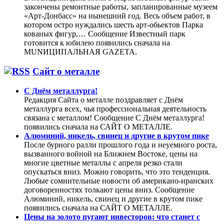
закончены ремонтные работы, запланированные музеем
«Арт-Донбасс» на нынешний год. Весь объем работ, в
котором остро нуждались шесть арт-обьектов Парка
кованых фигур,… Сообщение Известный парк
готовится к юбилею появились сначала на
MUNИЦИПАЛЬНАЯ GAZЕТА.
Сайт о металле
С Днём металлурга!
Редакция Сайта о металле поздравляет с Днём
металлурга всех, чья профессиональная деятельность
связана с металлом! Сообщение С Днём металлурга!
появились сначала на САЙТ О МЕТАЛЛЕ.
Алюминий, никель, свинец и другие в крутом пике
После бурного ралли прошлого года и неуемного роста,
вызванного войной на Ближнем Востоке, цены на
многие цветные металлы с апреля резко стали
опускаться вниз. Можно говорить, что это тенденция.
Любые сомнительные новости об американо-иранских
договоренностях толкают цены вниз. Сообщение
Алюминий, никель, свинец и другие в крутом пике
появились сначала на САЙТ О МЕТАЛЛЕ.
Цены на золото пугают инвесторов: что станет с