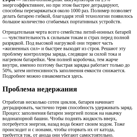
энергоэффективнее, но при этом быстрее деградируют,
способны перезаряжаться около 1000 раз. Полимер позволяет
делать батарею гибкой, благодаря этой технологии появилось
большое количество сгибаемых портативных устройств.
Отрицательная черта всего семейства литий-ионных батарей
— чувствительность к сильным токам и страх перед полной
разрядкой. Под высокой нагрузкой они теряют часть
«жизненных сил» и быстрее выходят из строя. Решают эту
проблему контроллеры заряда, следящие за силой тока и
нагревом батарейки. Чем полней коробочка, тем жарче
внутри, именно поэтому быстрая зарядка работает только до
50%, затем интенсивность заполнения емкости снижается.
Подробнее можно ознакомиться здесь.
Проблема недержания
Отработав несколько сотен циклов, батарея начинает
деградировать, частично теряя способность удерживать заряд.
Процесс заполнения батареи энергией похож на накачку
водонапорной башни. Чтобы поднять жидкость вверх,
потребуется энергия, назад вода бежит своим ходом. Тоже
происходит и с ионами, чтобы оторвать их от катода,
требуется ток, от анода они убегают самостоятельно.