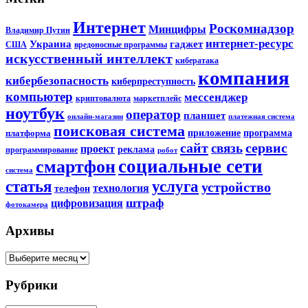
Интернет
Роскомнадзор
Минцифры
Владимир Путин
интернет-ресурс
Украина
гаджет
США
вредоносные программы
искусственный интеллект
кибератака
компания
кибербезопасность
киберпреступность
компьютер
мессенджер
криптовалюта
маркетплейс
ноутбук
оператор
планшет
онлайн-магазин
платежная система
поисковая система
приложение
программа
платформа
сайт
сервис
связь
проект
реклама
программирование
робот
социальные сети
смартфон
система
статья
услуга
устройство
технология
телефон
штраф
цифровизация
фотокамера
Архивы
Архивы
Рубрики