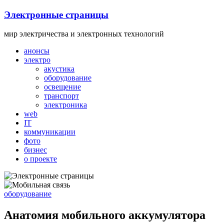
Skip
Электронные страницы
to
content
мир электричества и электронных технологий
анонсы
электро
акустика
оборудование
освещение
транспорт
электроника
web
IT
коммуникации
фото
бизнес
о проекте
оборудование
Анатомия мобильного аккумулятора