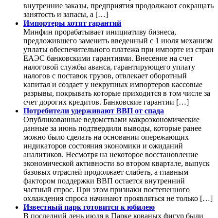
внутренние заказы, предприятия продолжают сокращать
занятость и запасы, а […]
Импортеры хотят гарантий
Минфин прорабатывает инициативу бизнеса,
предложившего заменить введенный с 1 июля механизм
уплаты обеспечительного платежа при импорте из стран
ЕАЭС банковскими гарантиями. Внесение на счет
налоговой службы аванса, гарантирующего уплату
налогов с поставок грузов, отвлекает оборотный
капитал и создает у некрупных импортеров кассовые
разрывы, покрывать которые приходится в том числе за
счет дорогих кредитов. Банковские гарантии […]
Потребители удерживают ВВП от спада
Опубликованные ведомствами макроэкономические
данные за июнь подтвердили выводы, которые ранее
можно было сделать на основании опережающих
индикаторов состояния экономики и ожиданий
аналитиков. Несмотря на некоторое восстановление
экономической активности во втором квартале, выпуск
базовых отраслей продолжает слабеть, а главным
фактором поддержки ВВП остается внутренний
частный спрос. При этом признаки постепенного
охлаждения спроса начинают проявляться не только […]
Известный парк готовится к юбилею
В последний день июля в Парке кованых фигур были