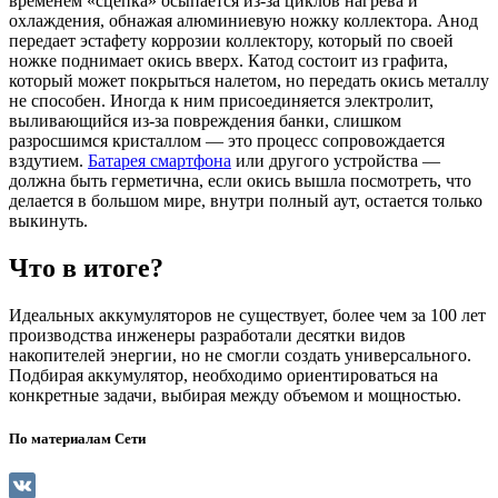
временем «сцепка» осыпается из-за циклов нагрева и
охлаждения, обнажая алюминиевую ножку коллектора. Анод
передает эстафету коррозии коллектору, который по своей
ножке поднимает окись вверх. Катод состоит из графита,
который может покрыться налетом, но передать окись металлу
не способен. Иногда к ним присоединяется электролит,
выливающийся из-за повреждения банки, слишком
разросшимся кристаллом — это процесс сопровождается
вздутием.
Батарея смартфона
или другого устройства —
должна быть герметична, если окись вышла посмотреть, что
делается в большом мире, внутри полный аут, остается только
выкинуть.
Что в итоге?
Идеальных аккумуляторов не существует, более чем за 100 лет
производства инженеры разработали десятки видов
накопителей энергии, но не смогли создать универсального.
Подбирая аккумулятор, необходимо ориентироваться на
конкретные задачи, выбирая между объемом и мощностью.
По материалам Сети