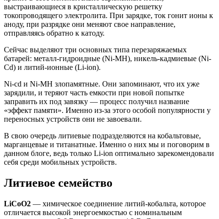
выстраивающиеся в кристаллическую решетку
токопроводящего электролита. При зарядке, ток гонит ионы к
аноду, при разрядке они меняют свое направление,
отправляясь обратно к катоду.
Сейчас выделяют три основных типа перезаряжаемых
батарей: металл-гидроидные (Ni-MH), никель-кадмиевые (Ni-
Cd) и литий-ионные (Li-ion).
Ni-cd и Ni-MH злопамятные. Они запоминают, что их уже
зарядили, и теряют часть емкости при новой попытке
заправить их под завязку — процесс получил название
«эффект памяти». Именно из-за этого особой популярности у
переносных устройств они не завоевали.
В свою очередь литиевые подразделяются на кобальтовые,
марганцевые и титанатные. Именно о них мы и поговорим в
данном блоге, ведь только Li-ion оптимально зарекомендовали
себя среди мобильных устройств.
Литиевое семейство
LiCoO2
— химическое соединение литий-кобальта, которое
отличается высокой энергоемкостью с номинальным