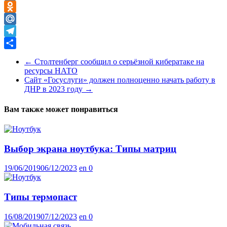
VK
Odnoklassniki
Mail.Ru
Telegram
Отправить
←
Столтенберг сообщил о серьёзной кибератаке на
ресурсы НАТО
Сайт «Госуслуги» должен полноценно начать работу в
ДНР в 2023 году
→
Вам также может понравиться
Выбор экрана ноутбука: Типы матриц
19/06/2019
06/12/2023
en
0
Типы термопаст
16/08/2019
07/12/2023
en
0