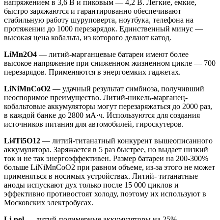
напряжением в 3,6 В и пиковым — 4,2 В. Легкие, емкие,
быстро заряжаются и гарантированно обеспечивают
стабильную работу шуруповерта, ноутбука, телефона на
протяжении до 1000 перезарядок. Единственный минус —
высокая цена кобальта, из которого делают катод.
LiMn2O4
— литий-марганцевые батареи имеют более
высокое напряжение при сниженном жизненном цикле — 700
перезарядов. Применяются в энергоемких гаджетах.
LiNiMnCoO2
— удачный результат симбиоза, получивший
неоспоримое преимущество. Литий-никель-марганец-
кобальтовые аккумуляторы могут перезаряжаться до 2000 раз,
в каждой банке до 2800 мА·ч. Используются для создания
источников питания для автомобилей, гироскутеров.
Li4Ti5O12
— литий-титанатный конкурент вышеописанного
аккумулятора. Заряжается в 5 раз быстрее, но выдает низкий
ток и не так энергоэффективен. Размер батареи на 200-300%
больше LiNiMnCoO2 при равном объеме, из-за этого не может
применяться в носимых устройствах. Литий- титанатные
аноды испускают дух только после 15 000 циклов и
эффективно противостоят холоду, поэтому их используют в
Московских электробусах.
Li-pol
— литий-полимерные аккумуляторы на 25%