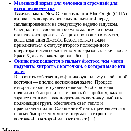
Маленький взрыв для человека и огромный для
всего человечества
Тяжелая ракета New Glenn компании Blue Origin (США)
взорвалась во время огневых испытаний перед
запланированным на следующую неделю запуском.
Специалисты сообщили об «аномалии» во время
статического прожига. Авария произошла в момент,
когда компания Джеффа Безоса только начала
приближаться к статусу второго полноценного
оператора тяжелых частично многоразовых ракет после
Space X, а сама ракета должна была […]
Финик превращается в пальму быстрее, чем могли
подумать: хитрость с косточкой, о которой мало кто
знает
Вырастить собственную финиковую пальму из обычной
косточки — вполне достижимая задача. Процесс
неторопливый, но увлекательный. Чтобы всходы
появились быстрее и развивались без проблем, важно
заранее понимать, как подготовить косточку, выбрать
подходящий грунт, обеспечить свет, тепло и
правильный полив. Сообщение Финик превращается в
пальму быстрее, чем могли подумать: хитрость с
косточкой, о которой мало кто знает […]
Метки