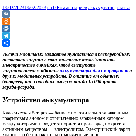
19/02/2023
19/02/2023
en
0 Комментариев
аккумулятор
,
статья
VK
Odnoklassniki
Mail.Ru
Telegram
Отправить
Тысячи мобильных гаджетов нуждаются в бесперебойных
поставках энергии в свои маленькие тела. Запасать
электричество в ячейках, чтоб выступать
энергоносителем обязаны
аккумуляторы для смартфонов
и
других мобильных устройств. В отличие от обычных
батареек, они способны выдержать до 15 000 циклов
заряда-разряда.
Устройство аккумулятора
Классическая батарея — банка с положительно заряженным
графитовым анодом и отрицательно заряженным катодом,
между которыми находится пористая прокладка, покрытая
активным веществом — электролитом. Электрический заряд
хранит в себе положительно заряженные ионы,