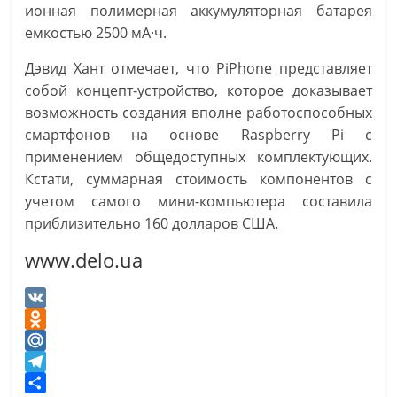
ионная полимерная аккумуляторная батарея
емкостью 2500 мА·ч.
Дэвид Хант отмечает, что PiPhone представляет
собой концепт-устройство, которое доказывает
возможность создания вполне работоспособных
смартфонов на основе Raspberry Pi с
применением общедоступных комплектующих.
Кстати, суммарная стоимость компонентов с
учетом самого мини-компьютера составила
приблизительно 160 долларов США.
www.delo.ua
V
K
O
d
M
n
a
T