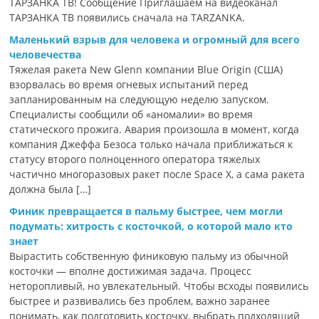
ТАРЗАНКА ТВ! Сообщение Приглашаем на видеоканал
ТАРЗАНКА ТВ появились сначала на TARZANKA.
Маленький взрыв для человека и огромный для всего
человечества
Тяжелая ракета New Glenn компании Blue Origin (США)
взорвалась во время огневых испытаний перед
запланированным на следующую неделю запуском.
Специалисты сообщили об «аномалии» во время
статического прожига. Авария произошла в момент, когда
компания Джеффа Безоса только начала приближаться к
статусу второго полноценного оператора тяжелых
частично многоразовых ракет после Space X, а сама ракета
должна была […]
Финик превращается в пальму быстрее, чем могли
подумать: хитрость с косточкой, о которой мало кто
знает
Вырастить собственную финиковую пальму из обычной
косточки — вполне достижимая задача. Процесс
неторопливый, но увлекательный. Чтобы всходы появились
быстрее и развивались без проблем, важно заранее
понимать, как подготовить косточку, выбрать подходящий