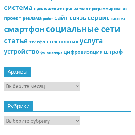
система
приложение
программа
программирование
сайт
сервис
связь
проект
реклама
робот
система
социальные сети
смартфон
статья
услуга
технология
телефон
устройство
штраф
цифровизация
фотокамера
Архивы
Архивы
Рубрики
Рубрики