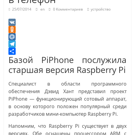
25/07/2014
en
0 Комментариев
устройство
V
K
O
d
M
n
a
T
Базой PiPhone послужила
o
i
e
О
k
l
l
т
старшая версия Raspberry Pi
l
.
e
п
a
R
g
р
Специалист в области программного
s
u
r
а
обеспечения Дэвид Хант представил проект
s
a
в
PiPhone — функционирующий сотовый аппарат,
n
m
и
в основу которого положен популярный среди
i
т
разработчиков мини-компьютер Raspberry Pi.
k
ь
i
Напомним, что Raspberry Pi существует в двух
версиях. Обе оснащены процессором ARM с