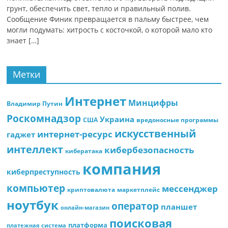
грунт, обеспечить свет, тепло и правильный полив.
Сообщение Финик превращается в пальму быстрее, чем
могли подумать: хитрость с косточкой, о которой мало кто
знает […]
Метки
Интернет
Минцифры
Владимир Путин
Роскомнадзор
Украина
США
вредоносные программы
искусственный
интернет-ресурс
гаджет
интеллект
кибербезопасность
кибератака
компания
киберпреступность
компьютер
мессенджер
криптовалюта
маркетплейс
ноутбук
оператор
планшет
онлайн-магазин
поисковая
платформа
платежная система