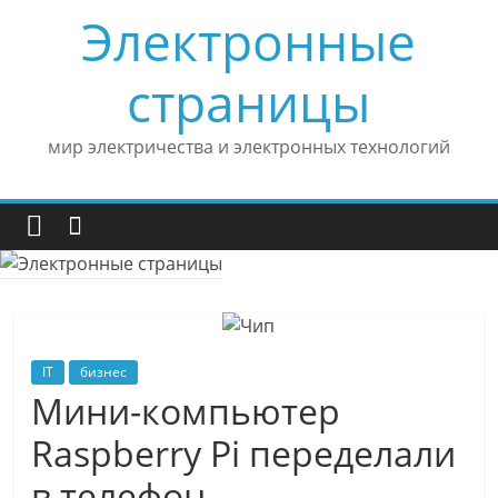
Skip
Электронные
to
content
страницы
мир электричества и электронных технологий
IT
бизнес
Мини-компьютер
Raspberry Pi переделали
в телефон