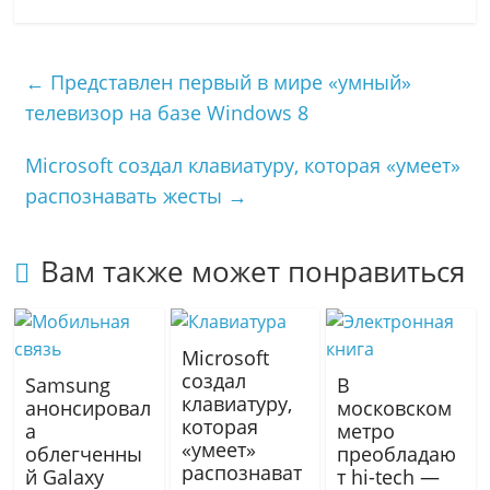
o
i
e
О
k
l
l
т
l
.
e
п
←
Представлен первый в мире «умный»
a
R
g
р
телевизор на базе Windows 8
s
u
r
а
s
a
в
Microsoft создал клавиатуру, которая «умеет»
n
m
и
i
т
распознавать жесты
→
k
ь
i
Вам также может понравиться
Microsoft
создал
Samsung
В
клавиатуру,
анонсировал
московском
которая
а
метро
«умеет»
облегченны
преобладаю
распознават
й Galaxy
т hi-tech —