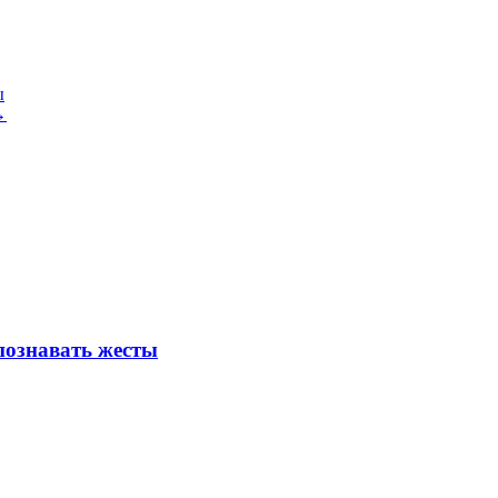
ы
→
спознавать жесты