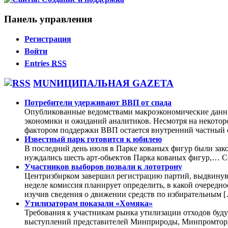
Панель управления
Регистрация
Войти
Entries
RSS
MUNИЦИПАЛЬНАЯ GAZЕТА
Потребители удерживают ВВП от спада
Опубликованные ведомствами макроэкономические данны
экономики и ожиданий аналитиков. Несмотря на некоторо
фактором поддержки ВВП остается внутренний частный с
Известный парк готовится к юбилею
В последний день июля в Парке кованых фигур были зак
нуждались шесть арт-обьектов Парка кованых фигур,
Участников выборов позвали к лототрону
Центризбирком завершил регистрацию партий, выдвинувш
неделе комиссия планирует определить, в какой очередно
изучив сведения о движении средств по избирательным 
Утилизаторам показали «Хомяка»
Требования к участникам рынка утилизации отходов буду
выступлений представителей Минприроды, Минпромторга 