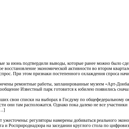
е за июнь подтвердили выводы, которые ранее можно было сде
е восстановление экономической активности во втором квартале
прос. При этом признаки постепенного охлаждения спроса начи
ончены ремонтные работы, запланированные музеем «Арт-Донбасс
… Сообщение Известный парк готовится к юбилею появились
их свои списки на выборах в Госдуму по общефедеральному окру
сти они там расположатся. Однако пока далеко не все участники
[…]
т ужесточены: регуляторы намерены добиваться реального эконом
и Росприроднадзора на заседании круглого стола по цифровиза