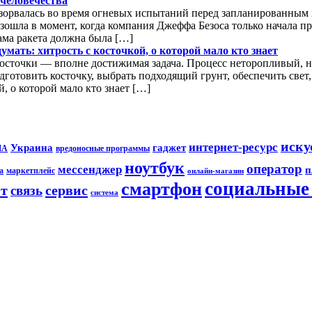
 человечества
взорвалась во время огневых испытаний перед запланированны
зошла в момент, когда компания Джеффа Безоса только начала п
ама ракета должна была […]
мать: хитрость с косточкой, о которой мало кто знает
сточки — вполне достижимая задача. Процесс неторопливый, н
одготовить косточку, выбрать подходящий грунт, обеспечить св
й, о которой мало кто знает […]
иску
интернет-ресурс
Украина
гаджет
ША
вредоносные программы
ноутбук
оператор
мессенджер
п
а
маркетплейс
онлайн-магазин
социальные 
смартфон
йт
сервис
связь
система