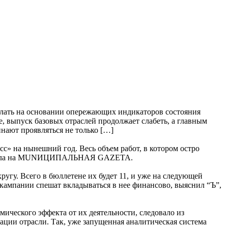
лать на основании опережающих индикаторов состояния
, выпуск базовых отраслей продолжает слабеть, а главным
нают проявляться не только […]
» на нынешний год. Весь объем работ, в котором остро
 сначала на MUNИЦИПАЛЬНАЯ GAZЕТА.
гу. Всего в бюллетене их будет 11, и уже на следующей
 кампании спешат вкладываться в нее финансово, выяснил “Ъ”,
ического эффекта от их деятельности, следовало из
ции отрасли. Так, уже запущенная аналитическая система