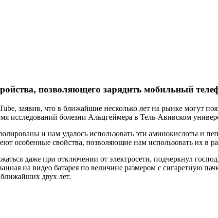
тройства, позволяющего зарядить мобильный теле
ube, заявив, что в ближайшие несколько лет на рынке могут по
ремя исследований болезни Альцгеймера в Тель-Авивском универ
золированы и нам удалось использовать эти аминокислоты и пеп
ют особенные свойства, позволяющие нам использовать их в раз
ряжаться даже при отключении от электросети, подчеркнул госп
нная на видео батарея по величине размером с сигаретную пачку
 ближайших двух лет.