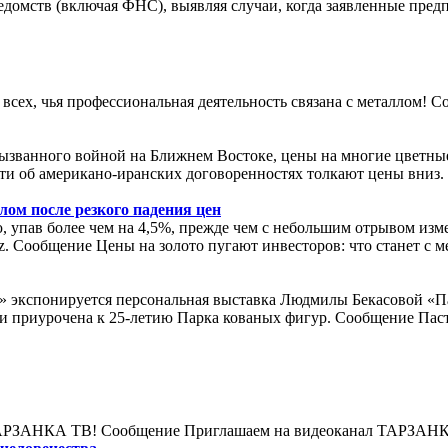
едомств (включая ФНС), выявляя случаи, когда заявленные пред
а всех, чья профессиональная деятельность связана с металлом!
вызванного войной на Ближнем Востоке, цены на многие цветные
сти об американо-иранских договоренностях толкают цены вниз
лом после резкого падения цен
упав более чем на 4,5%, прежде чем с небольшим отрывом изме
z. Сообщение Цены на золото пугают инвесторов: что станет с 
я» экспонируется персональная выставка Людмилы Бекасовой «П
 и приурочена к 25-летию Парка кованых фигур. Сообщение Пас
л ТАРЗАНКА ТВ! Сообщение Приглашаем на видеоканал ТАРЗАН