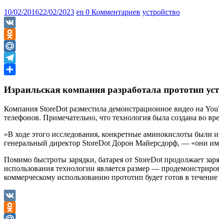
10/02/2016
22/02/2023
en
0 Комментариев
устройство
VK
Odnoklassniki
Mail.Ru
Telegram
Отправить
Израильская компания разработала прототип ус
Компания StoreDot разместила демонстрационное видео на YouT
телефонов. Примечательно, что технология была создана во в
«В ходе этого исследования, конкретные аминокислоты были и
генеральный директор StoreDot Дорон Майерсдорф, — «они име
Помимо быстроты зарядки, батарея от StoreDot продолжает за
использования технологии является размер — продемонстрирова
коммерческому использованию прототип будет готов в течение
VK
Odnoklassniki