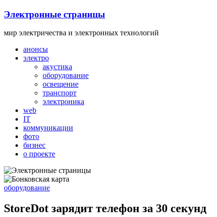
Skip
Электронные страницы
to
content
мир электричества и электронных технологий
анонсы
электро
акустика
оборудование
освещение
транспорт
электроника
web
IT
коммуникации
фото
бизнес
о проекте
оборудование
StoreDot зарядит телефон за 30 секунд