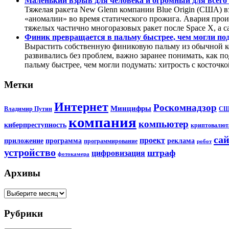
Маленький взрыв для человека и огромный для всего
Тяжелая ракета New Glenn компании Blue Origin (США) 
«аномалии» во время статического прожига. Авария прои
тяжелых частично многоразовых ракет после Space X, а с
Финик превращается в пальму быстрее, чем могли поду
Вырастить собственную финиковую пальму из обычной ко
развивались без проблем, важно заранее понимать, как п
пальму быстрее, чем могли подумать: хитрость с косточко
Метки
Интернет
Роскомнадзор
Минцифры
Владимир Путин
С
компания
компьютер
киберпреступность
криптовалют
са
проект
приложение
программа
реклама
программирование
робот
устройство
штраф
цифровизация
фотокамера
Архивы
Архивы
Рубрики