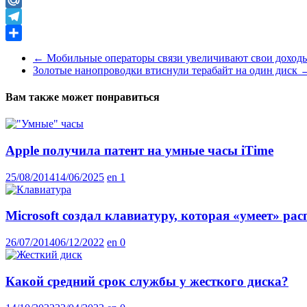
Mail.Ru
Telegram
Отправить
←
Мобильные операторы связи увеличивают свои доход
Золотые нанопроводки втиснули терабайт на один диск
Вам также может понравиться
Apple получила патент на умные часы iTime
25/08/2014
14/06/2025
en
1
Microsoft создал клавиатуру, которая «умеет» ра
26/07/2014
06/12/2022
en
0
Какой средний срок службы у жесткого диска?