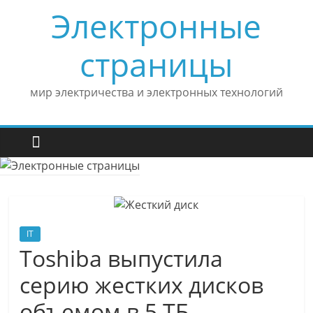
Skip
Электронные
to
content
страницы
мир электричества и электронных технологий
IT
Toshiba выпустила
серию жестких дисков
объемом в 5 ТБ