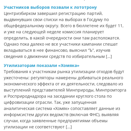
Участников выборов позвали к лототрону
Центризбирком завершил регистрацию партий,
выдвинувших свои списки на выборах в Госдуму по
общефедеральному округу. Всего в бюллетене их будет 11,
и уже на следующей неделе комиссия планирует
определить, в какой очередности они там расположатся.
Однако пока далеко не все участники кампании спешат
вкладываться в нее финансово, выяснил “Ъ”, изучив
сведения о движении средств по избирательным […]
Утилизаторам показали «Хомяка»
Требования к участникам рынка утилизации отходов будут
ужесточены: регуляторы намерены добиваться реального
экономического эффекта от их деятельности, следовало из
выступлений представителей Минприроды, Минпромторга
и Росприроднадзора на заседании круглого стола по
цифровизации отрасли. Так, уже запущенная
аналитическая система «Хомяк» сопоставляет данные из
информсистем других ведомств (включая ФНС), выявляя
случаи, когда заявленные предприятиями объемы
утилизации не соответствуют […]