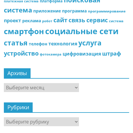
платформа
платежная система
система
приложение
программа
программирование
сайт
сервис
связь
проект
реклама
робот
система
социальные сети
смартфон
статья
услуга
технология
телефон
устройство
штраф
цифровизация
фотокамера
Архивы
Архивы
Рубрики
Рубрики