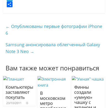
n
a
T
o
i
e
О
k
l
l
т
l
.
e
п
←
Опубликованы первые фотографии iPhone
a
R
g
р
6
s
u
r
а
s
a
в
Samsung анонсировала облегченный Galaxy
n
m
и
i
т
Note 3 Neo
→
k
ь
i
Вам также может понравиться
Компьютеры
Финны
заставляют
создали
В
покупать
«умную»
московском
чашку с
метро
23/10/2011
0
экраном и