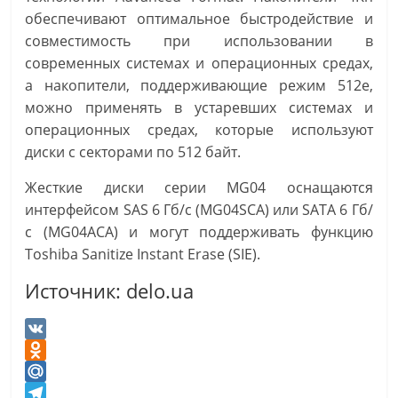
обеспечивают оптимальное быстродействие и
совместимость при использовании в
современных системах и операционных средах,
а накопители, поддерживающие режим 512e,
можно применять в устаревших системах и
операционных средах, которые используют
диски с секторами по 512 байт.
Жесткие диски серии MG04 оснащаются
интерфейсом SAS 6 Гб/с (MG04SCA) или SATA 6 Гб/
с (MG04ACA) и могут поддерживать функцию
Toshiba Sanitize Instant Erase (SIE).
Источник: delo.ua
V
K
O
d
M