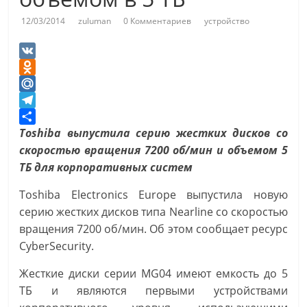
12/03/2014
zuluman
0 Комментариев
устройство
V
K
O
d
M
n
a
T
o
i
e
О
Toshiba выпустила серию жестких дисков со
k
l
l
т
скоростью вращения 7200 об/мин и объемом 5
l
.
e
п
ТБ для корпоративных систем
a
R
g
р
Toshiba Electronics Europe выпустила новую
s
u
r
а
серию жестких дисков типа Nearline со скоростью
s
a
в
вращения 7200 об/мин. Об этом сообщает ресурс
n
m
и
CyberSecurity.
i
т
k
ь
Жесткие диски серии MG04 имеют емкость до 5
i
ТБ и являются первыми устройствами