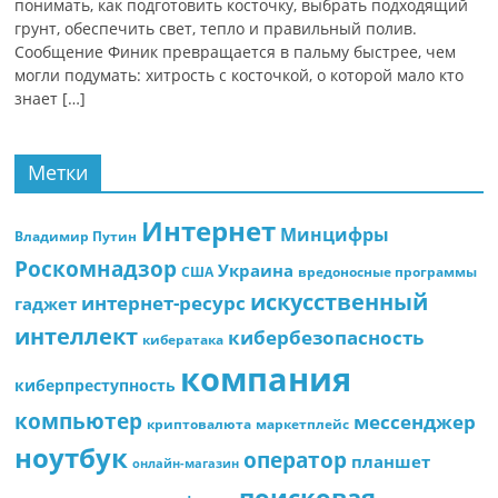
понимать, как подготовить косточку, выбрать подходящий
грунт, обеспечить свет, тепло и правильный полив.
Сообщение Финик превращается в пальму быстрее, чем
могли подумать: хитрость с косточкой, о которой мало кто
знает […]
Метки
Интернет
Минцифры
Владимир Путин
Роскомнадзор
Украина
США
вредоносные программы
искусственный
интернет-ресурс
гаджет
интеллект
кибербезопасность
кибератака
компания
киберпреступность
компьютер
мессенджер
криптовалюта
маркетплейс
ноутбук
оператор
планшет
онлайн-магазин
поисковая