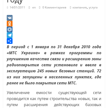
,
14/01/2011
en
0 Комментариев
компания
услуга
V
K
O
d
M
n
a
T
o
i
e
О
В период с 1 января по 31 декабря 2010 года
k
l
l
т
«МТС Украина» в рамках программы по
l
.
e
п
улучшению качества связи и расширению зоны
a
R
g
р
радиопокрытия сети установила и ввела в
s
u
r
а
эксплуатацию 245 новых базовых станций. 72
s
a
в
из них запущены в населенных пунктах, где
n
m
и
ранее не было покрытия сети МТС.
i
т
Увеличение емкости существующей сети
k
ь
проводится как путем строительства новых, так и
i
путем расширения действующих базовых