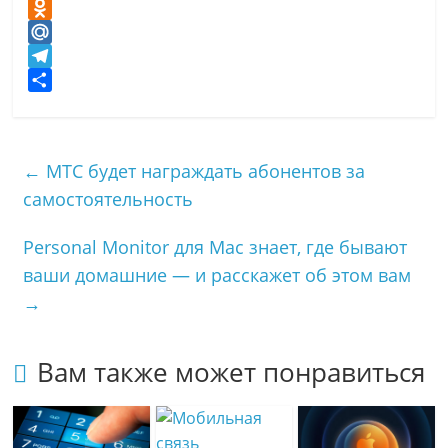
V
K
O
d
M
n
a
T
o
i
e
О
k
l
l
т
l
.
e
п
←
МТС будет награждать абонентов за
a
R
g
р
самостоятельность
s
u
r
а
s
a
в
Personal Monitor для Mac знает, где бывают
n
m
и
i
т
ваши домашние — и расскажет об этом вам
k
ь
→
i
Вам также может понравиться