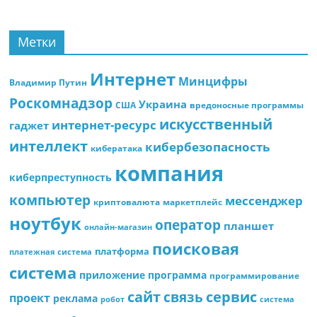
Метки
Интернет
Минцифры
Владимир Путин
Роскомнадзор
Украина
США
вредоносные программы
искусственный
интернет-ресурс
гаджет
интеллект
кибербезопасность
кибератака
компания
киберпреступность
компьютер
мессенджер
криптовалюта
маркетплейс
ноутбук
оператор
планшет
онлайн-магазин
поисковая
платформа
платежная система
система
приложение
программа
программирование
сайт
сервис
связь
проект
реклама
робот
система