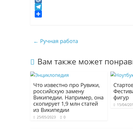
d
M
n
a
T
o
i
e
О
k
l
l
т
l
.
e
п
←
Ручная работа
a
R
g
р
s
u
r
а
s
a
в
Вам также может понрав
n
m
и
i
т
k
ь
Что известно про Рувики,
Стартов
i
российскую замену
Фестив
Википедии. Например, она
фигур
скопирует 1,9 млн статей
15/04/20
из Википедии
25/05/2023
0