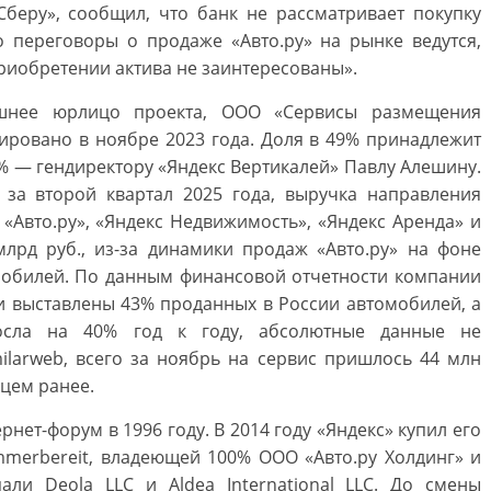
«Сберу», сообщил, что банк не рассматривает покупку
то переговоры о продаже «Авто.ру» на рынке ведутся,
риобретении актива не заинтересованы».
шнее юрлицо проекта, ООО «Сервисы размещения
рировано в ноябре 2023 года. Доля в 49% принадлежит
1% — гендиректору «Яндекс Вертикалей» Павлу Алешину.
» за второй квартал 2025 года, выручка направления
«Авто.ру», «Яндекс Недвижимость», «Яндекс Аренда» и
 млрд руб., из-за динамики продаж «Авто.ру» на фоне
обилей. По данным финансовой отчетности компании
ыли выставлены 43% проданных в России автомобилей, а
осла на 40% год к году, абсолютные данные не
ilarweb, всего за ноябрь на сервис пришлось 44 млн
цем ранее.
рнет-форум в 1996 году. В 2014 году «Яндекс» купил его
mmerbereit, владеющей 100% ООО «Авто.ру Холдинг» и
али Deola LLC и Aldea International LLC. До смены