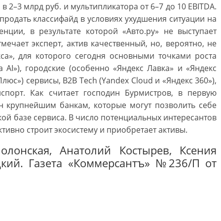
в 2–3 млрд руб. и мультипликатора от 6–7 до 10 EBITDA.
 продать классифайд в условиях ухудшения ситуации на
нции, в результате которой «Авто.ру» не выступает
мечает эксперт, актив качественный, но, вероятно, не
кса», для которого сегодня основными точками роста
 AI»), городские (особенно «Яндекс Лавка» и «Яндекс
люс») сервисы, B2B Tech (Yandex Cloud и «Яндекс 360»),
спорт. Как считает господин Бурмистров, в первую
ен крупнейшим банкам, которые могут позволить себе
кой базе сервиса. В число потенциальных интересантов
ктивно строит экосистему и приобретает активы.
олонская, Анатолий Костырев, Ксения
кий. Газета «Коммерсантъ» №236/П от