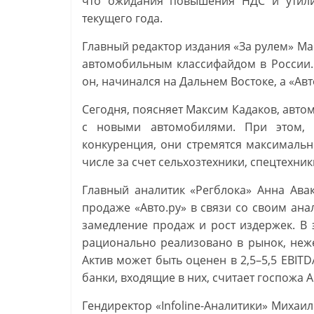
что ожидания повышения НДС и утили
текущего года.
Главный редактор издания «За рулем» М
автомобильным классифайдом в России.
он, начинался на Дальнем Востоке, а «Авт
Сегодня, поясняет Максим Кадаков, авт
с новыми автомобилями. При этом, 
конкуренция, они стремятся максимальн
числе за счет сельхозтехники, спецтехник
Главный аналитик «Регблока» Анна Ава
продаже «Авто.ру» в связи со своим ан
замедление продаж и рост издержек. В 
рационально реализовано в рынок, неже
Актив может быть оценен в 2,5–5,5 EBIT
банки, входящие в них, считает госпожа 
Гендиректор «Infoline-Аналитики» Михаил