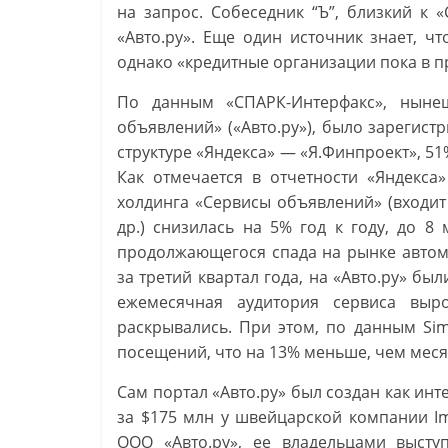
на запрос. Собеседник “Ъ”, близкий к 
«Авто.ру». Еще один источник знает, ч
однако «кредитные организации пока в п
По данным «СПАРК-Интерфакс», ныне
объявлений» («Авто.ру»), было зарегист
структуре «Яндекса» — «Я.Финпроект», 5
Как отмечается в отчетности «Яндекса
холдинга «Сервисы объявлений» (входит 
др.) снизилась на 5% год к году, до 8
продолжающегося спада на рынке автом
за третий квартал года, на «Авто.ру» б
ежемесячная аудитория сервиса выр
раскрывались. При этом, по данным Sim
посещений, что на 13% меньше, чем меся
Сам портал «Авто.ру» был создан как инте
за $175 млн у швейцарской компании I
ООО «Авто.ру», ее владельцами выступ