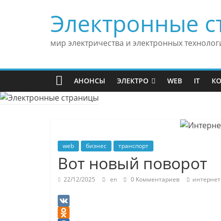
Skip
Электронные с
to
content
мир электричества и электронных технолог
АНОНСЫ
ЭЛЕКТРО
WEB
IT
К
web
бизнес
транспорт
Вот новый поворот
22/12/2025
en
0 Комментариев
интернет
V