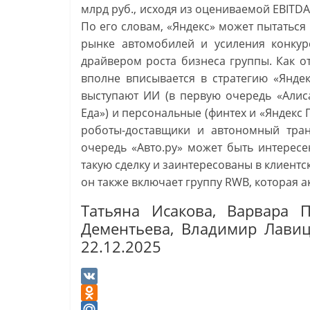
млрд руб., исходя из оцениваемой EBITDA 
По его словам, «Яндекс» может пытаться
рынке автомобилей и усиления конкуре
драйвером роста бизнеса группы. Как от
вполне вписывается в стратегию «Янде
выступают ИИ (в первую очередь «Алиса
Еда») и персональные (финтех и «Яндекс П
роботы-доставщики и автономный тран
очередь «Авто.ру» может быть интерес
такую сделку и заинтересованы в клиентс
он также включает группу RWB, которая а
Татьяна Исакова, Варвара П
Дементьева, Владимир Лавиц
22.12.2025
V
K
O