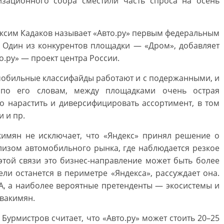
зационного сбора сместили часть спроса на осень
аксим Кадаков называет «Авто.ру» первым федеральным
 Один из конкурентов площадки — «Дром», добавляет
о.ру» — проект центра России.
омобильные классифайды работают и с подержанными, и
по его словам, между площадками очень острая
о нарастить и диверсифицировать ассортимент, в том
и и пр.
кимян не исключает, что «Яндекс» принял решение о
ализом автомобильного рынка, где наблюдается резкое
этой связи это бизнес-направление может быть более
ли останется в периметре «Яндекса», рассуждает она.
DA, а наиболее вероятные претенденты — экосистемы и
Авакимян.
 Бурмистров считает, что «Авто.ру» может стоить 20–25