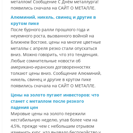
металлом! Сообщение С Днём металлурга!
появились сначала на САЙТ О МЕТАЛЛЕ.
Алюминий, никель, свинец и другие в
крутом пике
После бурного ралли прошлого года и
неуемного роста, вызванного войной на
Ближнем Востоке, цены на многие цветные
металлы с апреля резко стали опускаться
вниз. Можно говорить, что это тенденция.
Любые сомнительные новости об
американо-иранских договоренностях
толкают цены вниз. Сообщение Алюминий,
никель, свинец и другие в крутом пике
появились сначала на САЙТ О МЕТАЛЛЕ.
Цены на золото пугают инвесторов: что
станет с металлом после резкого
падения цен
Мировые цены на золото пережили
нестабильную неделю, упав более чем на
4,5%, прежде чем с небольшим отрывом
изменить курс, что вызвало беспокойство у