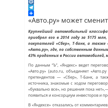
K
O
d
M
n
a
T
«Авто.ру» может смени
o
i
e
О
k
l
l
т
l
.
e
п
Крупнейший автомобильный классифа
a
R
g
р
приобрел его в 2014 году за $175 мл
s
u
r
а
покупателей «Сбер», Т-банк, а также
s
a
в
«Авто.ру», где, по собственным данн
n
m
и
43% проданных в России автомобилей, 
i
т
По данным “Ъ”, «Яндекс» ведет перего
k
ь
i
«Авто.ру» (auto.ru, объединяет «Авто.ру
претендентов — «Сбер», Т-Банк, а так
источника, знакомые с ходом переговоро
«буквально все», но решения пока нет»,—
появиться и консорциум инвесторов и пр
В «Яндексе» отказались от комментариев.