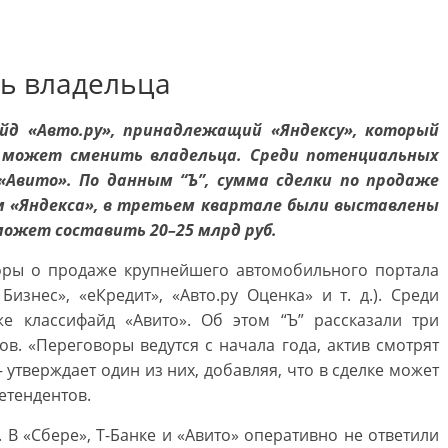
ть владельца
йд «Авто.ру», принадлежащий «Яндексу», который
н, может сменить владельца. Среди потенциальных
 «Авито». По данным “Ъ”, сумма сделки по продаже
ым «Яндекса», в третьем квартале были выставлены
может составить 20–25 млрд руб.
воры о продаже крупнейшего автомобильного портала
 Бизнес», «еКредит», «Авто.ру Оценка» и т. д.). Среди
же классифайд «Авито». Об этом “Ъ” рассказали три
в. «Переговоры ведутся с начала года, актив смотрят
 утверждает один из них, добавляя, что в сделке может
етендентов.
 В «Сбере», Т-Банке и «Авито» оперативно не ответили