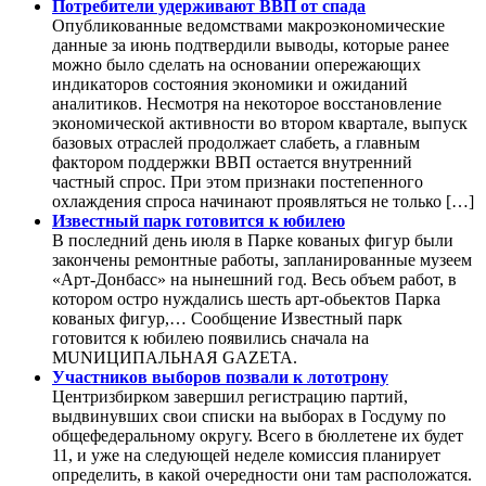
Потребители удерживают ВВП от спада
Опубликованные ведомствами макроэкономические
данные за июнь подтвердили выводы, которые ранее
можно было сделать на основании опережающих
индикаторов состояния экономики и ожиданий
аналитиков. Несмотря на некоторое восстановление
экономической активности во втором квартале, выпуск
базовых отраслей продолжает слабеть, а главным
фактором поддержки ВВП остается внутренний
частный спрос. При этом признаки постепенного
охлаждения спроса начинают проявляться не только […]
Известный парк готовится к юбилею
В последний день июля в Парке кованых фигур были
закончены ремонтные работы, запланированные музеем
«Арт-Донбасс» на нынешний год. Весь объем работ, в
котором остро нуждались шесть арт-обьектов Парка
кованых фигур,… Сообщение Известный парк
готовится к юбилею появились сначала на
MUNИЦИПАЛЬНАЯ GAZЕТА.
Участников выборов позвали к лототрону
Центризбирком завершил регистрацию партий,
выдвинувших свои списки на выборах в Госдуму по
общефедеральному округу. Всего в бюллетене их будет
11, и уже на следующей неделе комиссия планирует
определить, в какой очередности они там расположатся.