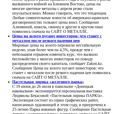
вызванного войной на Ближнем Востоке, цены на
многие цветные металлы с апреля резко стали
опускаться вниз. Можно говорить, что это тенденция.
Любые сомнительные новости об американо-иранских
договоренностях толкают цены вниз. Сообщение
Алюминий, никель, свинец и другие в крутом пике
появились сначала на САЙТ О МЕТАЛЛЕ.
Цены на золото пугают инвесторов: что станет с
металлом после резкого падения цен
Мировые цены на золото пережили нестабильную
неделю, упав более чем на 4,5%, прежде чем с
небольшим отрывом изменить курс, что вызвало
беспокойство у многих инвесторов по поводу
распределения своего капитала, сообщает Zakon.kz.
Сообщение Цены на золото пугают инвесторов: что
станет с металлом после резкого падения цен появились
сначала на САЙТ О МЕТАЛЛЕ.
Пастельная лирика «железного парка»
С 19 июня до 26 июля в павильоне «Донецкая
наковальня» экспонируется персональная выставка
Людмилы Бекасовой «Пастельная лирика ПАРК!а».
Экспозиция состоит из серии графических работ,
написанных художницей в этом году, и приурочена к
25-летию Парка кованых фигур. Сообщение Пастельная
лирика «железного парка» появились сначала на САЙТ