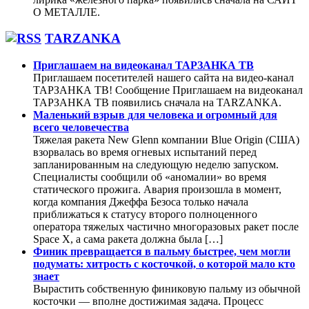
О МЕТАЛЛЕ.
TARZANKA
Приглашаем на видеоканал ТАРЗАНКА ТВ
Приглашаем посетителей нашего сайта на видео-канал
ТАРЗАНКА ТВ! Сообщение Приглашаем на видеоканал
ТАРЗАНКА ТВ появились сначала на TARZANKA.
Маленький взрыв для человека и огромный для
всего человечества
Тяжелая ракета New Glenn компании Blue Origin (США)
взорвалась во время огневых испытаний перед
запланированным на следующую неделю запуском.
Специалисты сообщили об «аномалии» во время
статического прожига. Авария произошла в момент,
когда компания Джеффа Безоса только начала
приближаться к статусу второго полноценного
оператора тяжелых частично многоразовых ракет после
Space X, а сама ракета должна была […]
Финик превращается в пальму быстрее, чем могли
подумать: хитрость с косточкой, о которой мало кто
знает
Вырастить собственную финиковую пальму из обычной
косточки — вполне достижимая задача. Процесс