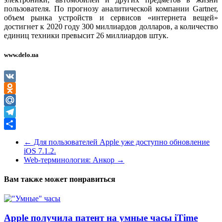
пользователя. По прогнозу аналитической компании Gartner,
объем рынка устройств и сервисов «интернета вещей»
достигнет к 2020 году 300 миллиардов долларов, а количество
единиц техники превысит 26 миллиардов штук.
www.delo.ua
VK
Odnoklassniki
Mail.Ru
Telegram
Отправить
←
Для пользователей Apple уже доступно обновление
iOS 7.1.2.
Web-терминология: Анкор
→
Вам также может понравиться
Apple получила патент на умные часы iTime