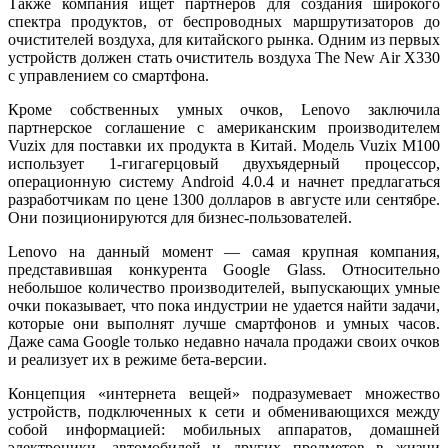
Также компания ищет партнеров для создания широкого
спектра продуктов, от беспроводных маршрутизаторов до
очистителей воздуха, для китайского рынка. Одним из первых
устройств должен стать очиститель воздуха The New Air X330
с управлением со смартфона.
Кроме собственных умных очков, Lenovo заключила
партнерское соглашение с американским производителем
Vuzix для поставки их продукта в Китай. Модель Vuzix M100
использует 1-гигагерцовый двухъядерный процессор,
операционную систему Android 4.0.4 и начнет предлагаться
разработчикам по цене 1300 долларов в августе или сентябре.
Они позиционируются для бизнес-пользователей.
Lenovo на данный момент — самая крупная компания,
представившая конкурента Google Glass. Относительно
небольшое количество производителей, выпускающих умные
очки показывает, что пока индустрии не удается найти задачи,
которые они выполнят лучше смартфонов и умных часов.
Даже сама Google только недавно начала продажи своих очков
и реализует их в режиме бета-версии.
Концепция «интернета вещей» подразумевает множество
устройств, подключенных к cети и обменивающихся между
собой информацией: мобильных аппаратов, домашней
электроники, автомобилей и других предметов в жизни