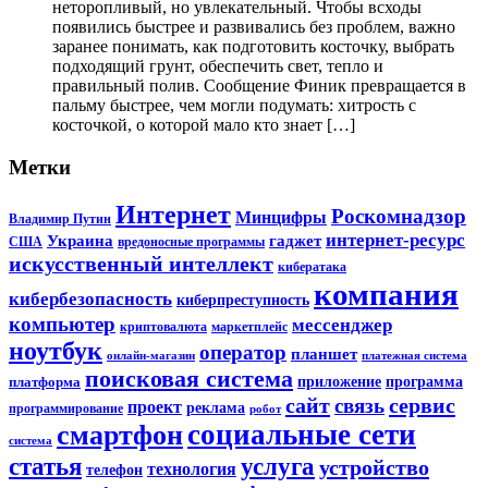
неторопливый, но увлекательный. Чтобы всходы
появились быстрее и развивались без проблем, важно
заранее понимать, как подготовить косточку, выбрать
подходящий грунт, обеспечить свет, тепло и
правильный полив. Сообщение Финик превращается в
пальму быстрее, чем могли подумать: хитрость с
косточкой, о которой мало кто знает […]
Метки
Интернет
Роскомнадзор
Минцифры
Владимир Путин
интернет-ресурс
Украина
гаджет
США
вредоносные программы
искусственный интеллект
кибератака
компания
кибербезопасность
киберпреступность
компьютер
мессенджер
криптовалюта
маркетплейс
ноутбук
оператор
планшет
онлайн-магазин
платежная система
поисковая система
приложение
программа
платформа
сайт
сервис
связь
проект
реклама
программирование
робот
социальные сети
смартфон
система
статья
услуга
устройство
технология
телефон