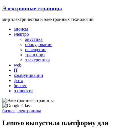
Skip
Электронные страницы
to
content
мир электричества и электронных технологий
анонсы
электро
акустика
оборудование
освещение
транспорт
электроника
web
IT
коммуникации
фото
бизнес
о проекте
бизнес
электроника
Lenovo выпустила платформу для