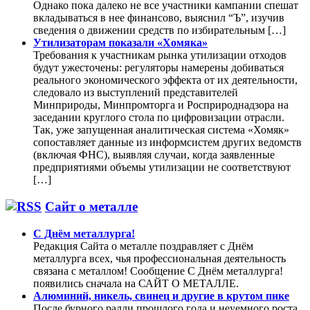
Однако пока далеко не все участники кампании спешат
вкладываться в нее финансово, выяснил “Ъ”, изучив
сведения о движении средств по избирательным […]
Утилизаторам показали «Хомяка»
Требования к участникам рынка утилизации отходов
будут ужесточены: регуляторы намерены добиваться
реального экономического эффекта от их деятельности,
следовало из выступлений представителей
Минприроды, Минпромторга и Росприроднадзора на
заседании круглого стола по цифровизации отрасли.
Так, уже запущенная аналитическая система «Хомяк»
сопоставляет данные из информсистем других ведомств
(включая ФНС), выявляя случаи, когда заявленные
предприятиями объемы утилизации не соответствуют
[…]
Сайт о металле
С Днём металлурга!
Редакция Сайта о металле поздравляет с Днём
металлурга всех, чья профессиональная деятельность
связана с металлом! Сообщение С Днём металлурга!
появились сначала на САЙТ О МЕТАЛЛЕ.
Алюминий, никель, свинец и другие в крутом пике
После бурного ралли прошлого года и неуемного роста,