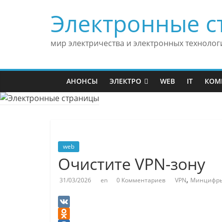
Skip
Электронные с
to
content
мир электричества и электронных технолог
АНОНСЫ
ЭЛЕКТРО
WEB
IT
КОМ
web
Очистите VPN-зону
,
31/03/2026
en
0 Комментариев
VPN
Минцифр
V