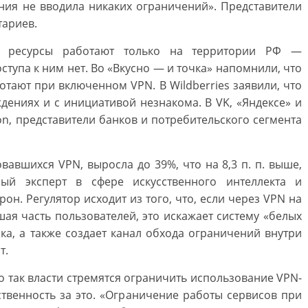
ния не вводила никаких ограничений». Представители
тариев.
е ресурсы работают только на территории РФ —
оступа к ним нет. Во «Вкусно — и точка» напомнили, что
отают при включенном VPN. В Wildberries заявили, что
дениях и с инициативой незнакома. В VK, «Яндексе» и
on, представители банков и потребительского сегмента
вавшихся VPN, выросла до 39%, что на 8,3 п. п. выше,
ый эксперт в сфере искусственного интеллекта и
н. Регулятор исходит из того, что, если через VPN на
ая часть пользователей, это искажает систему «белых
ка, а также создает канал обхода ограничений внутри
т.
то так власти стремятся ограничить использование VPN-
ственность за это. «Ограничение работы сервисов при