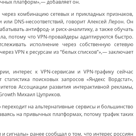
чных платформ»,— добавляет он.
о через комбинацию сетевых и прикладных признаков,
ии или DNS-несоответствий, говорит Алексей Лерон. Он
батывать антифрод- и риск-аналитику, а также обучать
ла, потому что VPN-провайдеры адаптируются быстро.
тслеживать исполнение через собственную сетевую
через VPN к ресурсам из “белых списков”»,— заключает
рии, интерес к VPN-сервисам и VPN-трафику сейчас
т статистика поисковых запросов «Яндекс Вордстат»,
митетов Ассоциации развития интерактивной рекламы,
Growth Михаил Цуприков.
ю переходит на альтернативные сервисы и большинство
аваясь на привычных платформах, потому трафик таких
 и сигналы» ранее сообщал о том, что интерес россиян