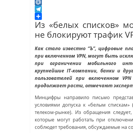
K
O
d
M
n
a
T
Из «белых списков» мо
o
i
e
О
k
l
l
т
не блокируют трафик V
l
.
e
п
a
R
g
р
Как стало известно “Ъ”, цифровые п
s
u
r
а
при включенном VPN, могут быть искл
s
a
в
при ограничении мобильного инт
n
m
и
крупнейшие IT-компании, банки и дру
i
т
пользователей при включенном VPN
k
ь
продолжает расти, отмечают экспер
i
Минцифры направило письмо предста
условиями допуска к «белым спискам» (
телеком-рынке). Из обращения следует,
которые могут работать при отключени
соблюдет требования, обсуждаемые на с