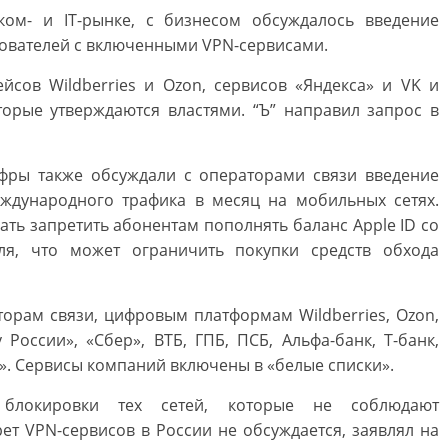
ком- и IT-рынке, с бизнесом обсуждалось введение
ователей с включенными VPN-сервисами.
йсов Wildberries и Ozon, сервисов «Яндекса» и VK и
торые утверждаются властями. “Ъ” направил запрос в
фры также обсуждали с операторами связи введение
ждународного трафика в месяц на мобильных сетях.
ть запретить абонентам пополнять баланс Apple ID со
ля, что может ограничить покупки средств обхода
орам связи, цифровым платформам Wildberries, Ozon,
 России», «Сбер», ВТБ, ГПБ, ПСБ, Альфа-банк, Т-банк,
и». Сервисы компаний включены в «белые списки».
 блокировки тех сетей, которые не соблюдают
ет VPN-сервисов в России не обсуждается, заявлял на