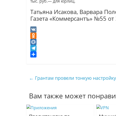
тыс. руб.— для юрлиц.
Татьяна Исакова, Варвара Пол
Газета «Коммерсантъ» №55 от 
V
K
O
d
M
n
a
T
o
i
e
О
k
l
l
т
l
.
e
п
←
Грантам провели тонкую настройку
a
R
g
р
s
u
r
а
s
a
в
Вам также может понрави
n
m
и
i
т
k
ь