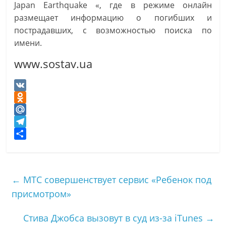
Japan Earthquake «, где в режиме онлайн
размещает информацию о погибших и
пострадавших, с возможностью поиска по
имени.
www.sostav.ua
V
K
O
d
M
n
a
T
o
i
e
О
k
l
l
т
l
.
e
п
←
МТС совершенствует сервис «Ребенок под
a
R
g
р
присмотром»
s
u
r
а
s
a
в
Стива Джобса вызовут в суд из-за iTunes
→
n
m
и