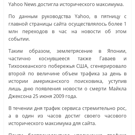
Yahoo News достигла исторического максимума.
i
т
k
ь
По данным руководства Yahoo, в пятницу с
i
главной страницы сайта осуществлялось более 1
млн переходов в час на новости об этом
событии.
Таким образом, землетрясение в Японии,
частично коснувшееся также Гаваев и
Тихоокеанского побережья США, сгенерировало
второй по величине объем трафика за день в
истории американского поисковика, уступив
лишь дню появления новости о смерти Майкла
Джексона 25 июня 2009 года.
В течении дня трафик сервиса стремительно рос,
а в один из часов достиг своего часового
исторического максимума для сайта.