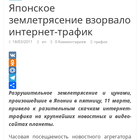
Японское
землетрясение взорвало
интернет-трафик
18/03/2011
en
0 Комментариев
трафик
V
K
O
d
M
n
a
T
o
i
e
О
Разрушительное землетрясение и цунами,
k
l
l
т
произошедшие в Японии в пятницу, 11 марта,
l
.
e
п
привело к разительным скачкам интернет-
a
R
g
р
трафика на крупнейших новостных и видео-
s
u
r
а
сайтах планеты.
s
a
в
Часовая посещаемость новостного агрегатора
n
m
и