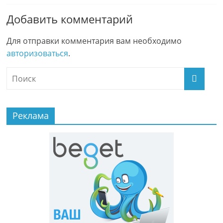
i
т
k
ь
Добавить комментарий
i
Для отправки комментария вам необходимо
авторизоваться
.
Реклама