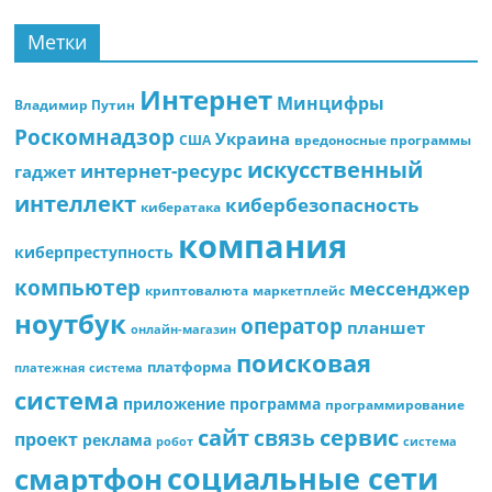
Метки
Интернет
Минцифры
Владимир Путин
Роскомнадзор
Украина
США
вредоносные программы
искусственный
интернет-ресурс
гаджет
интеллект
кибербезопасность
кибератака
компания
киберпреступность
компьютер
мессенджер
криптовалюта
маркетплейс
ноутбук
оператор
планшет
онлайн-магазин
поисковая
платформа
платежная система
система
приложение
программа
программирование
сайт
сервис
связь
проект
реклама
робот
система
социальные сети
смартфон