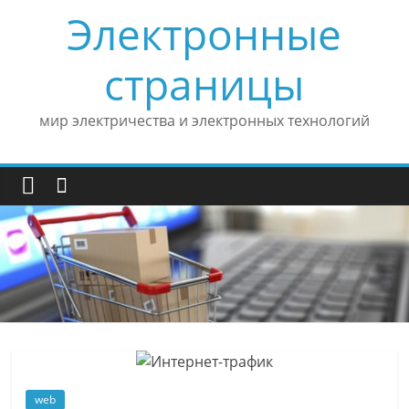
Skip
Электронные
to
content
страницы
мир электричества и электронных технологий
web