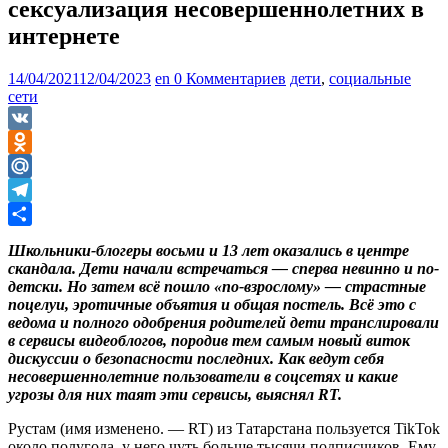
сексуализация несовершеннолетних в
интернете
14/04/2021
12/04/2023
en
0 Комментариев
дети
,
социальные
сети
VK
Odnoklassniki
Mail.Ru
Telegram
Отправить
Школьники-блогеры восьми и 13 лет оказались в центре
скандала. Дети начали встречаться — сперва невинно и по-
детски. Но затем всё пошло «по-взрослому» — страстные
поцелуи, эротичные объятия и общая постель. Всё это с
ведома и полного одобрения родителей дети транслировали
в сервисы видеоблогов, породив тем самым новый виток
дискуссии о безопасности последних. Как ведут себя
несовершеннолетние пользователи в соцсетях и какие
угрозы для них таят эти сервисы, выяснял RT.
Рустам (имя изменено. — RT) из Татарстана пользуется TikTok
около полугода, у него чуть больше тысячи подписчиков. Ему