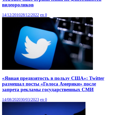
видеороликов
14/12/2010
28/12/2022
en
0
«Явная предвзятость в пользу США»: Twitter
размещал посты «Голоса Америки» после
запрета рекламы государственных СМИ
14/08/2020
30/03/2023
en
0