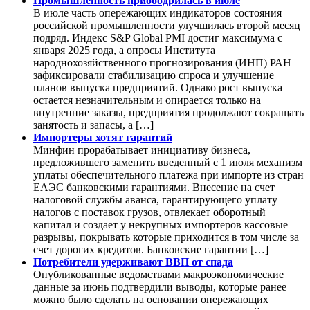
Промышленность приободрилась в июле
В июле часть опережающих индикаторов состояния
российской промышленности улучшилась второй месяц
подряд. Индекс S&P Global PMI достиг максимума с
января 2025 года, а опросы Института
народнохозяйственного прогнозирования (ИНП) РАН
зафиксировали стабилизацию спроса и улучшение
планов выпуска предприятий. Однако рост выпуска
остается незначительным и опирается только на
внутренние заказы, предприятия продолжают сокращать
занятость и запасы, а […]
Импортеры хотят гарантий
Минфин прорабатывает инициативу бизнеса,
предложившего заменить введенный с 1 июля механизм
уплаты обеспечительного платежа при импорте из стран
ЕАЭС банковскими гарантиями. Внесение на счет
налоговой службы аванса, гарантирующего уплату
налогов с поставок грузов, отвлекает оборотный
капитал и создает у некрупных импортеров кассовые
разрывы, покрывать которые приходится в том числе за
счет дорогих кредитов. Банковские гарантии […]
Потребители удерживают ВВП от спада
Опубликованные ведомствами макроэкономические
данные за июнь подтвердили выводы, которые ранее
можно было сделать на основании опережающих