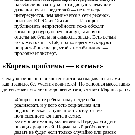
на себя либо взять у кого-то доступ к нему или
даже попросить родителей — не все ведь
интересуются, чем занимается в сети ребёнок, —
поясняет RT Юлия Стахива. — И запрет
публиковать непристойности тоже обходят —
когда нецензурную речь пишут, заменяют
отдельные буквы на символы, знаки. Есть целый
язык жестов в TikTok, под которым маскируют
непристойные вещи, чтобы не забанили», —
продолжает эксперт.
«Корень проблемы — в семье»
Сексуализированный контент дети выкладывают и сами —
как правило, без участия родителей. Но основная масса таких
детей делает это не от хорошей жизни, считает Мария Эрлих.
«Скорее, это те ребята, кому негде себя
реализовать и у кого есть социальная или
педагогическая запущенность, отсутствие
полноценного контакта в семье,
взаимопонимания, воспитания. Нередко это дети
пьющих родителей. Нормальный ребёнок так
делать не будет, если только случайно или разово,