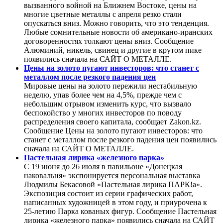
вызванного войной на Ближнем Востоке, цены на
многие цветные металлы с апреля резко стали
опускаться вниз. Можно говорить, что это тенденция.
Любые сомнительные новости об американо-иранских
договоренностях толкают цены вниз. Сообщение
Алюминий, никель, свинец и другие в крутом пике
появились сначала на САЙТ О МЕТАЛЛЕ.
Цены на золото пугают инвесторов: что станет с
металлом после резкого падения цен
Мировые цены на золото пережили нестабильную
неделю, упав более чем на 4,5%, прежде чем с
небольшим отрывом изменить курс, что вызвало
беспокойство у многих инвесторов по поводу
распределения своего капитала, сообщает Zakon.kz.
Сообщение Цены на золото пугают инвесторов: что
станет с металлом после резкого падения цен появились
сначала на САЙТ О МЕТАЛЛЕ.
Пастельная лирика «железного парка»
С 19 июня до 26 июля в павильоне «Донецкая
наковальня» экспонируется персональная выставка
Людмилы Бекасовой «Пастельная лирика ПАРК!а».
Экспозиция состоит из серии графических работ,
написанных художницей в этом году, и приурочена к
25-летию Парка кованых фигур. Сообщение Пастельная
лирика «железного парка» появились сначала на САЙТ