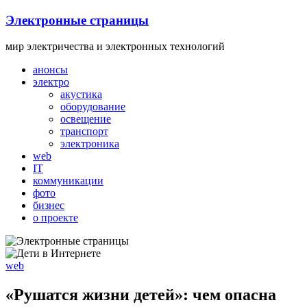
Skip
Электронные страницы
to
content
мир электричества и электронных технологий
анонсы
электро
акустика
оборудование
освещение
транспорт
электроника
web
IT
коммуникации
фото
бизнес
о проекте
web
«Рушатся жизни детей»: чем опасна