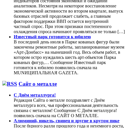
индикаторов состояния экономики и ожиданий
аналитиков. Несмотря на некоторое восстановление
экономической активности во втором квартале, выпуск
базовых отраслей продолжает слабеть, а главным
фактором поддержки ВВП остается внутренний
частный спрос. При этом признаки постепенного
охлаждения спроса начинают проявляться не только […]
Известный парк готовится к юбилею
В последний день июля в Парке кованых фигур были
закончены ремонтные работы, запланированные музеем
«Арт-Донбасс» на нынешний год. Весь объем работ, в
котором остро нуждались шесть арт-обьектов Парка
кованых фигур,… Сообщение Известный парк
готовится к юбилею появились сначала на
MUNИЦИПАЛЬНАЯ GAZЕТА.
Сайт о металле
С Днём металлурга!
Редакция Сайта о металле поздравляет с Днём
металлурга всех, чья профессиональная деятельность
связана с металлом! Сообщение С Днём металлурга!
появились сначала на САЙТ О МЕТАЛЛЕ.
Алюминий, никель, свинец и другие в крутом пике
После бурного ралли прошлого года и неуемного роста,