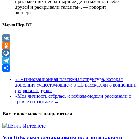
приложениях неординарные дети находили себе
друзей и раскрывали таланты», — говорит
эксперт.
Мария Шер. RT
VK
Odnoklassniki
Mail.Ru
Telegram
Отправить
←
«Инновационная платёжная структура, которая
дополнит существующие»: в ЦБ рассказали о концепции
цифрового рубля
«Моя личность стёрлась»: вебкам-модели рассказали о
травле и шантаже
→
Вам также может понравиться
YouTube снял ограничения по длительности