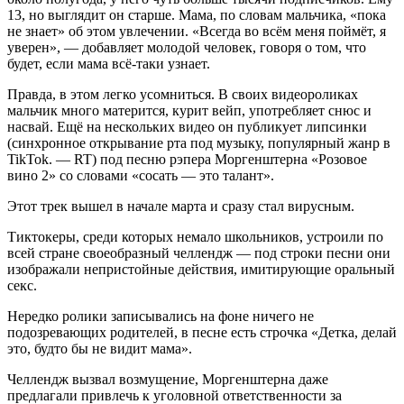
13, но выглядит он старше. Мама, по словам мальчика, «пока
не знает» об этом увлечении. «Всегда во всём меня поймёт, я
уверен», — добавляет молодой человек, говоря о том, что
будет, если мама всё-таки узнает.
Правда, в этом легко усомниться. В своих видеороликах
мальчик много матерится, курит вейп, употребляет снюс и
насвай. Ещё на нескольких видео он публикует липсинки
(синхронное открывание рта под музыку, популярный жанр в
TikTok. — RT) под песню рэпера Моргенштерна «Розовое
вино 2» со словами «сосать — это талант».
Этот трек вышел в начале марта и сразу стал вирусным.
Тиктокеры, среди которых немало школьников, устроили по
всей стране своеобразный челлендж — под строки песни они
изображали непристойные действия, имитирующие оральный
секс.
Нередко ролики записывались на фоне ничего не
подозревающих родителей, в песне есть строчка «Детка, делай
это, будто бы не видит мама».
Челлендж вызвал возмущение, Моргенштерна даже
предлагали привлечь к уголовной ответственности за