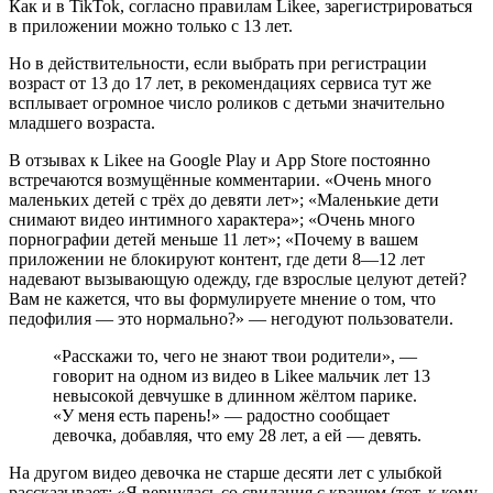
Как и в TikTok, согласно правилам Likee, зарегистрироваться
в приложении можно только с 13 лет.
Но в действительности, если выбрать при регистрации
возраст от 13 до 17 лет, в рекомендациях сервиса тут же
всплывает огромное число роликов с детьми значительно
младшего возраста.
В отзывах к Likee на Google Play и App Store постоянно
встречаются возмущённые комментарии. «Очень много
маленьких детей с трёх до девяти лет»; «Маленькие дети
снимают видео интимного характера»; «Очень много
порнографии детей меньше 11 лет»; «Почему в вашем
приложении не блокируют контент, где дети 8—12 лет
надевают вызывающую одежду, где взрослые целуют детей?
Вам не кажется, что вы формулируете мнение о том, что
педофилия — это нормально?» — негодуют пользователи.
«Расскажи то, чего не знают твои родители», —
говорит на одном из видео в Likee мальчик лет 13
невысокой девчушке в длинном жёлтом парике.
«У меня есть парень!» — радостно сообщает
девочка, добавляя, что ему 28 лет, а ей — девять.
На другом видео девочка не старше десяти лет с улыбкой
рассказывает: «Я вернулась со свидания с крашем (тот, к кому