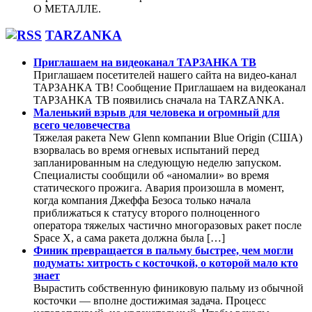
О МЕТАЛЛЕ.
TARZANKA
Приглашаем на видеоканал ТАРЗАНКА ТВ
Приглашаем посетителей нашего сайта на видео-канал
ТАРЗАНКА ТВ! Сообщение Приглашаем на видеоканал
ТАРЗАНКА ТВ появились сначала на TARZANKA.
Маленький взрыв для человека и огромный для
всего человечества
Тяжелая ракета New Glenn компании Blue Origin (США)
взорвалась во время огневых испытаний перед
запланированным на следующую неделю запуском.
Специалисты сообщили об «аномалии» во время
статического прожига. Авария произошла в момент,
когда компания Джеффа Безоса только начала
приближаться к статусу второго полноценного
оператора тяжелых частично многоразовых ракет после
Space X, а сама ракета должна была […]
Финик превращается в пальму быстрее, чем могли
подумать: хитрость с косточкой, о которой мало кто
знает
Вырастить собственную финиковую пальму из обычной
косточки — вполне достижимая задача. Процесс