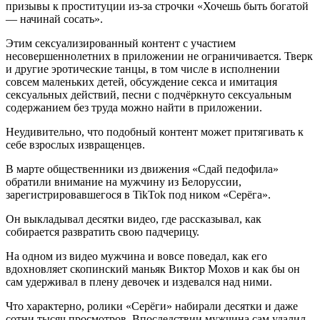
призывы к проституции из-за строчки «Хочешь быть богатой
— начинай сосать».
Этим сексуализированный контент с участием
несовершеннолетних в приложении не ограничивается. Тверк
и другие эротические танцы, в том числе в исполнении
совсем маленьких детей, обсуждение секса и имитация
сексуальных действий, песни с подчёркнуто сексуальным
содержанием без труда можно найти в приложении.
Неудивительно, что подобный контент может притягивать к
себе взрослых извращенцев.
В марте общественники из движения «Сдай педофила»
обратили внимание на мужчину из Белоруссии,
зарегистрировавшегося в TikTok под ником «Серёга».
Он выкладывал десятки видео, где рассказывал, как
собирается развратить свою падчерицу.
На одном из видео мужчина и вовсе поведал, как его
вдохновляет скопинский маньяк Виктор Мохов и как бы он
сам удерживал в плену девочек и издевался над ними.
Что характерно, ролики «Серёги» набирали десятки и даже
сотни тысяч просмотров. Впоследствии мужчина сам удалил