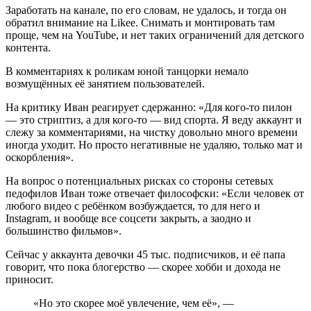
Заработать на канале, по его словам, не удалось, и тогда он
обратил внимание на Likee. Снимать и монтировать там
проще, чем на YouTube, и нет таких ограничений для детского
контента.
В комментариях к роликам юной танцорки немало
возмущённых её занятием пользователей.
На критику Иван реагирует сдержанно: «Для кого-то пилон
— это стриптиз, а для кого-то — вид спорта. Я веду аккаунт и
слежу за комментариями, на чистку довольно много времени
иногда уходит. Но просто негативные не удаляю, только мат и
оскорбления».
На вопрос о потенциальных рисках со стороны сетевых
педофилов Иван тоже отвечает философски: «Если человек от
любого видео с ребёнком возбуждается, то для него и
Instagram, и вообще все соцсети закрыть, а заодно и
большинство фильмов».
Сейчас у аккаунта девочки 45 тыс. подписчиков, и её папа
говорит, что пока блогерство — скорее хобби и дохода не
приносит.
«Но это скорее моё увлечение, чем её», —