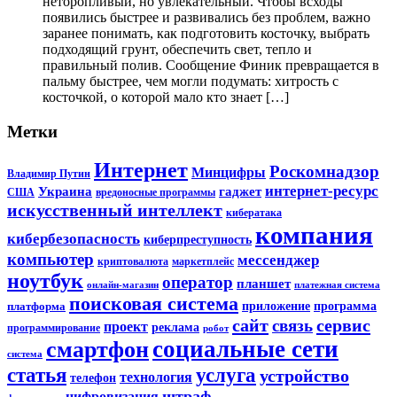
неторопливый, но увлекательный. Чтобы всходы
появились быстрее и развивались без проблем, важно
заранее понимать, как подготовить косточку, выбрать
подходящий грунт, обеспечить свет, тепло и
правильный полив. Сообщение Финик превращается в
пальму быстрее, чем могли подумать: хитрость с
косточкой, о которой мало кто знает […]
Метки
Интернет
Роскомнадзор
Минцифры
Владимир Путин
интернет-ресурс
Украина
гаджет
США
вредоносные программы
искусственный интеллект
кибератака
компания
кибербезопасность
киберпреступность
компьютер
мессенджер
криптовалюта
маркетплейс
ноутбук
оператор
планшет
онлайн-магазин
платежная система
поисковая система
приложение
программа
платформа
сайт
сервис
связь
проект
реклама
программирование
робот
социальные сети
смартфон
система
статья
услуга
устройство
технология
телефон
штраф
цифровизация