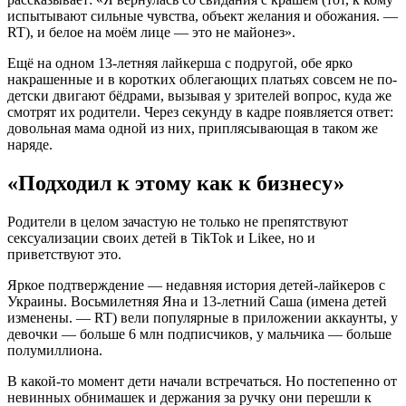
испытывают сильные чувства, объект желания и обожания. —
RT), и белое на моём лице — это не майонез».
Ещё на одном 13-летняя лайкерша с подругой, обе ярко
накрашенные и в коротких облегающих платьях совсем не по-
детски двигают бёдрами, вызывая у зрителей вопрос, куда же
смотрят их родители. Через секунду в кадре появляется ответ:
довольная мама одной из них, приплясывающая в таком же
наряде.
«Подходил к этому как к бизнесу»
Родители в целом зачастую не только не препятствуют
сексуализации своих детей в TikTok и Likee, но и
приветствуют это.
Яркое подтверждение — недавняя история детей-лайкеров с
Украины. Восьмилетняя Яна и 13-летний Саша (имена детей
изменены. — RT) вели популярные в приложении аккаунты, у
девочки — больше 6 млн подписчиков, у мальчика — больше
полумиллиона.
В какой-то момент дети начали встречаться. Но постепенно от
невинных обнимашек и держания за ручку они перешли к