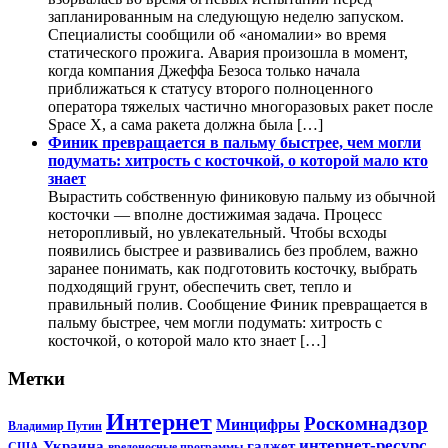
запланированным на следующую неделю запуском.
Специалисты сообщили об «аномалии» во время
статического прожига. Авария произошла в момент,
когда компания Джеффа Безоса только начала
приближаться к статусу второго полноценного
оператора тяжелых частично многоразовых ракет после
Space X, а сама ракета должна была […]
Финик превращается в пальму быстрее, чем могли
подумать: хитрость с косточкой, о которой мало кто
знает
Вырастить собственную финиковую пальму из обычной
косточки — вполне достижимая задача. Процесс
неторопливый, но увлекательный. Чтобы всходы
появились быстрее и развивались без проблем, важно
заранее понимать, как подготовить косточку, выбрать
подходящий грунт, обеспечить свет, тепло и
правильный полив. Сообщение Финик превращается в
пальму быстрее, чем могли подумать: хитрость с
косточкой, о которой мало кто знает […]
Метки
Интернет
Роскомнадзор
Минцифры
Владимир Путин
интернет-ресурс
Украина
гаджет
США
вредоносные программы