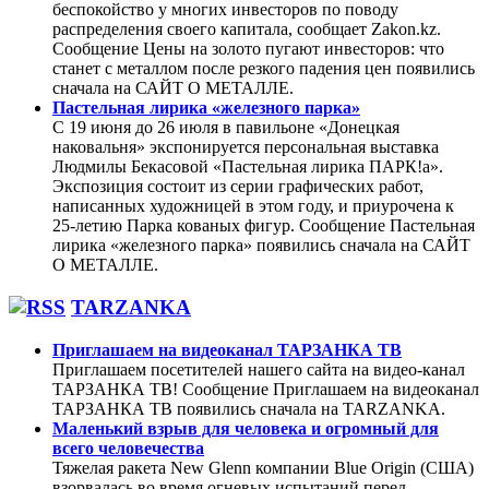
беспокойство у многих инвесторов по поводу
распределения своего капитала, сообщает Zakon.kz.
Сообщение Цены на золото пугают инвесторов: что
станет с металлом после резкого падения цен появились
сначала на САЙТ О МЕТАЛЛЕ.
Пастельная лирика «железного парка»
С 19 июня до 26 июля в павильоне «Донецкая
наковальня» экспонируется персональная выставка
Людмилы Бекасовой «Пастельная лирика ПАРК!а».
Экспозиция состоит из серии графических работ,
написанных художницей в этом году, и приурочена к
25-летию Парка кованых фигур. Сообщение Пастельная
лирика «железного парка» появились сначала на САЙТ
О МЕТАЛЛЕ.
TARZANKA
Приглашаем на видеоканал ТАРЗАНКА ТВ
Приглашаем посетителей нашего сайта на видео-канал
ТАРЗАНКА ТВ! Сообщение Приглашаем на видеоканал
ТАРЗАНКА ТВ появились сначала на TARZANKA.
Маленький взрыв для человека и огромный для
всего человечества
Тяжелая ракета New Glenn компании Blue Origin (США)
взорвалась во время огневых испытаний перед