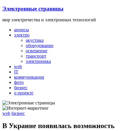
Skip
Электронные страницы
to
content
мир электричества и электронных технологий
анонсы
электро
акустика
оборудование
освещение
транспорт
электроника
web
IT
коммуникации
фото
бизнес
о проекте
web
бизнес
В Украине появилась возможность