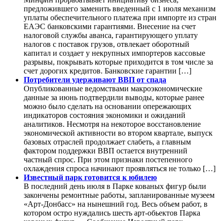
предложившего заменить введенный с 1 июля механизм
уплаты обеспечительного платежа при импорте из стран
ЕАЭС банковскими гарантиями. Внесение на счет
налоговой службы аванса, гарантирующего уплату
налогов с поставок грузов, отвлекает оборотный
капитал и создает у некрупных импортеров кассовые
разрывы, покрывать которые приходится в том числе за
счет дорогих кредитов. Банковские гарантии […]
Потребители удерживают ВВП от спада
Опубликованные ведомствами макроэкономические
данные за июнь подтвердили выводы, которые ранее
можно было сделать на основании опережающих
индикаторов состояния экономики и ожиданий
аналитиков. Несмотря на некоторое восстановление
экономической активности во втором квартале, выпуск
базовых отраслей продолжает слабеть, а главным
фактором поддержки ВВП остается внутренний
частный спрос. При этом признаки постепенного
охлаждения спроса начинают проявляться не только […]
Известный парк готовится к юбилею
В последний день июля в Парке кованых фигур были
закончены ремонтные работы, запланированные музеем
«Арт-Донбасс» на нынешний год. Весь объем работ, в
котором остро нуждались шесть арт-обьектов Парка