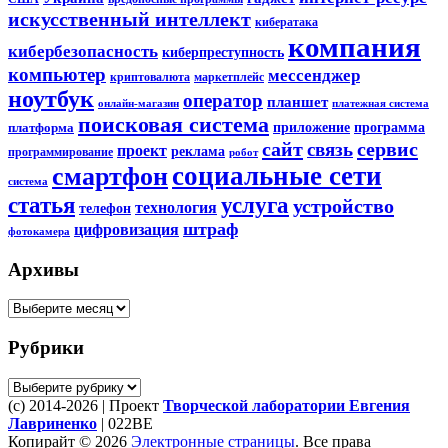
искусственный интеллект
кибератака
компания
кибербезопасность
киберпреступность
компьютер
мессенджер
криптовалюта
маркетплейс
ноутбук
оператор
планшет
онлайн-магазин
платежная система
поисковая система
приложение
программа
платформа
сайт
сервис
связь
проект
реклама
программирование
робот
социальные сети
смартфон
система
статья
услуга
устройство
технология
телефон
штраф
цифровизация
фотокамера
Архивы
Архивы
Рубрики
Рубрики
(c) 2014-2026 | Проект
Творческой лаборатории Евгения
Лавриненко
| 022BE
Копирайт © 2026
Электронные страницы
. Все права