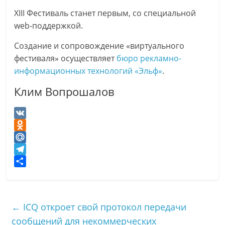
XIII Фестиваль станет первым, со специальной
web-поддержкой.
Создание и сопровождение «виртуального
фестиваля» осуществляет
бюро рекламно-
информационных технологий «Эльф»
.
Клим Вопрошалов
V
K
O
d
M
n
a
T
o
i
e
О
k
l
l
т
l
.
e
п
←
ICQ откроет свой протокол передачи
a
R
g
р
сообщений для некоммерческих
s
u
r
а