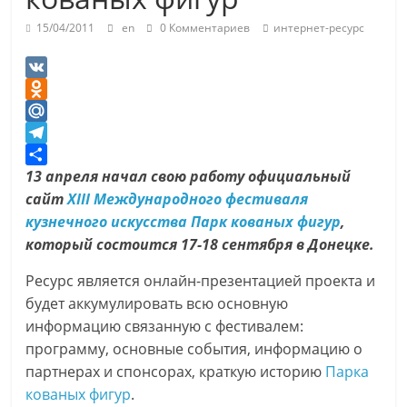
15/04/2011
en
0 Комментариев
интернет-ресурс
V
K
O
d
M
n
a
T
o
i
e
О
13 апреля начал свою работу официальный
k
l
l
т
сайт
XIII Международного фестиваля
l
.
e
п
кузнечного искусства Парк кованых фигур
,
a
R
g
р
который состоится 17-18 сентября в Донецке.
s
u
r
а
Ресурс является онлайн-презентацией проекта и
s
a
в
будет аккумулировать всю основную
n
m
и
информацию связанную с фестивалем:
i
т
программу, основные события, информацию о
k
ь
партнерах и спонсорах, краткую историю
Парка
i
кованых фигур
.