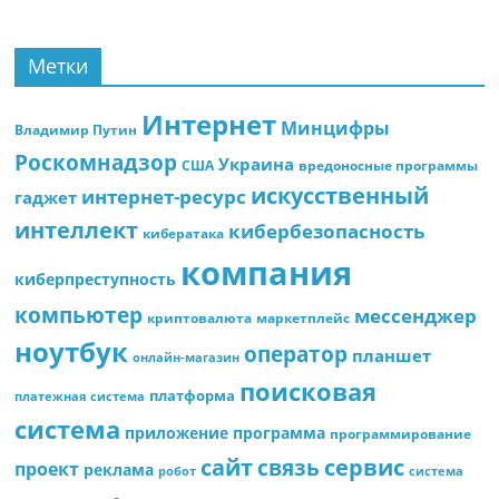
Метки
Интернет
Минцифры
Владимир Путин
Роскомнадзор
Украина
США
вредоносные программы
искусственный
интернет-ресурс
гаджет
интеллект
кибербезопасность
кибератака
компания
киберпреступность
компьютер
мессенджер
криптовалюта
маркетплейс
ноутбук
оператор
планшет
онлайн-магазин
поисковая
платформа
платежная система
система
приложение
программа
программирование
сайт
сервис
связь
проект
реклама
робот
система