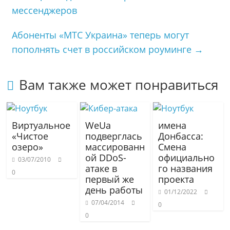
s
a
в
мессенджеров
n
m
и
i
т
Абоненты «МТС Украина» теперь могут
k
ь
пополнять счет в российском роуминге
→
i
Вам также может понравиться
Виртуальное
WeUa
имена
«Чистое
подверглась
Донбасса:
озеро»
массированн
Смена
ой DDoS-
официально
03/07/2010
атаке в
го названия
0
первый же
проекта
день работы
01/12/2022
07/04/2014
0
0