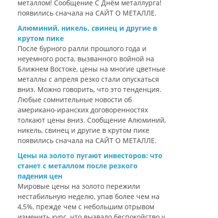
металлом! Сообщение С Днём металлурга!
появились сначала на САЙТ О МЕТАЛЛЕ.
Алюминий, никель, свинец и другие в
крутом пике
После бурного ралли прошлого года и
неуемного роста, вызванного войной на
Ближнем Востоке, цены на многие цветные
металлы с апреля резко стали опускаться
вниз. Можно говорить, что это тенденция.
Любые сомнительные новости об
американо-иранских договоренностях
толкают цены вниз. Сообщение Алюминий,
никель, свинец и другие в крутом пике
появились сначала на САЙТ О МЕТАЛЛЕ.
Цены на золото пугают инвесторов: что
станет с металлом после резкого
падения цен
Мировые цены на золото пережили
нестабильную неделю, упав более чем на
4,5%, прежде чем с небольшим отрывом
изменить курс, что вызвало беспокойство у