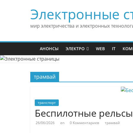
Skip
Электронные с
to
content
мир электричества и электронных технолог
АНОНСЫ
ЭЛЕКТРО
WEB
IT
КОМ
трамвай
транспорт
Беспилотные рельсы
26/06/2026
en
0 Комментариев
трамвай