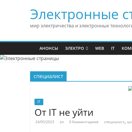
Skip
Электронные с
to
content
мир электричества и электронных технолог
АНОНСЫ
ЭЛЕКТРО
WEB
IT
КОМ
специалист
IT
От IT не уйти
,
24/05/2023
en
0 Комментариев
специалист
ци