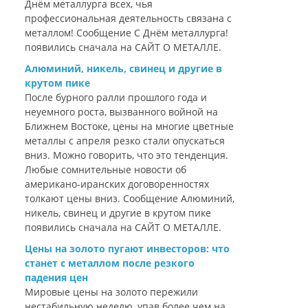
Днём металлурга всех, чья
профессиональная деятельность связана с
металлом! Сообщение С Днём металлурга!
появились сначала на САЙТ О МЕТАЛЛЕ.
Алюминий, никель, свинец и другие в
крутом пике
После бурного ралли прошлого года и
неуемного роста, вызванного войной на
Ближнем Востоке, цены на многие цветные
металлы с апреля резко стали опускаться
вниз. Можно говорить, что это тенденция.
Любые сомнительные новости об
американо-иранских договоренностях
толкают цены вниз. Сообщение Алюминий,
никель, свинец и другие в крутом пике
появились сначала на САЙТ О МЕТАЛЛЕ.
Цены на золото пугают инвесторов: что
станет с металлом после резкого
падения цен
Мировые цены на золото пережили
нестабильную неделю, упав более чем на