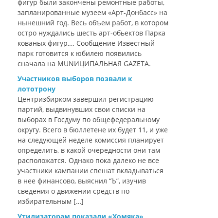
фигур были закончены ремонтные работы,
запланированные музеем «Арт-Донбасс» на
нынешний год. Весь объем работ, в котором
остро нуждались шесть арт-обьектов Парка
кованых фигур,… Сообщение Известный
парк готовится к юбилею появились
сначала на MUNИЦИПАЛЬНАЯ GAZЕТА.
Участников выборов позвали к
лототрону
Центризбирком завершил регистрацию
партий, выдвинувших свои списки на
выборах в Госдуму по общефедеральному
округу. Всего в бюллетене их будет 11, и уже
на следующей неделе комиссия планирует
определить, в какой очередности они там
расположатся. Однако пока далеко не все
участники кампании спешат вкладываться
в нее финансово, выяснил “Ъ”, изучив
сведения о движении средств по
избирательным […]
Утилизаторам показали «Хомяка»