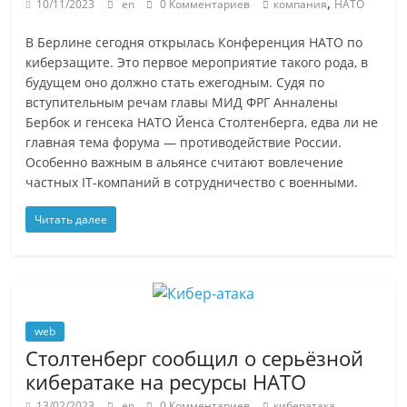
,
10/11/2023
en
0 Комментариев
компания
НАТО
В Берлине сегодня открылась Конференция НАТО по
киберзащите. Это первое мероприятие такого рода, в
будущем оно должно стать ежегодным. Судя по
вступительным речам главы МИД ФРГ Анналены
Бербок и генсека НАТО Йенса Столтенберга, едва ли не
главная тема форума — противодействие России.
Особенно важным в альянсе считают вовлечение
частных IT-компаний в сотрудничество с военными.
Читать далее
web
Столтенберг сообщил о серьёзной
кибератаке на ресурсы НАТО
,
13/02/2023
en
0 Комментариев
кибератака