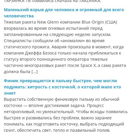
ТАРЗАНКА ТВ появились сначала на TARZANKA.
Маленький взрыв для человека и огромный для всего
человечества
Тяжелая ракета New Glenn компании Blue Origin (США)
взорвалась во время огневых испытаний перед
запланированным на следующую неделю запуском.
Специалисты сообщили об «аномалии» во время
статического прожига. Авария произошла в момент, когда
компания Джеффа Безоса только начала приближаться к
статусу второго полноценного оператора тяжелых
частично многоразовых ракет после Space X, а сама ракета
должна была […]
Финик превращается в пальму быстрее, чем могли
подумать: хитрость с косточкой, о которой мало кто
знает
Вырастить собственную финиковую пальму из обычной
косточки — вполне достижимая задача. Процесс
неторопливый, но увлекательный. Чтобы всходы появились
быстрее и развивались без проблем, важно заранее
понимать, как подготовить косточку, выбрать подходящий
грунт, обеспечить свет, тепло и правильный полив.