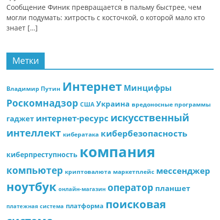
Сообщение Финик превращается в пальму быстрее, чем
могли подумать: хитрость с косточкой, о которой мало кто
знает […]
Метки
Интернет
Минцифры
Владимир Путин
Роскомнадзор
Украина
США
вредоносные программы
искусственный
интернет-ресурс
гаджет
интеллект
кибербезопасность
кибератака
компания
киберпреступность
компьютер
мессенджер
криптовалюта
маркетплейс
ноутбук
оператор
планшет
онлайн-магазин
поисковая
платформа
платежная система