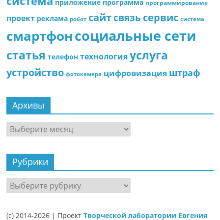
система
приложение
программа
программирование
сайт
сервис
связь
проект
реклама
робот
система
социальные сети
смартфон
статья
услуга
технология
телефон
устройство
штраф
цифровизация
фотокамера
Архивы
Архивы
Рубрики
Рубрики
(c) 2014-2026 | Проект
Творческой лаборатории Евгения