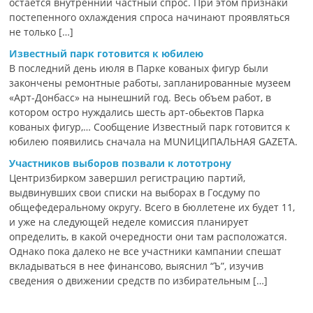
остается внутренний частный спрос. При этом признаки
постепенного охлаждения спроса начинают проявляться
не только […]
Известный парк готовится к юбилею
В последний день июля в Парке кованых фигур были
закончены ремонтные работы, запланированные музеем
«Арт-Донбасс» на нынешний год. Весь объем работ, в
котором остро нуждались шесть арт-обьектов Парка
кованых фигур,… Сообщение Известный парк готовится к
юбилею появились сначала на MUNИЦИПАЛЬНАЯ GAZЕТА.
Участников выборов позвали к лототрону
Центризбирком завершил регистрацию партий,
выдвинувших свои списки на выборах в Госдуму по
общефедеральному округу. Всего в бюллетене их будет 11,
и уже на следующей неделе комиссия планирует
определить, в какой очередности они там расположатся.
Однако пока далеко не все участники кампании спешат
вкладываться в нее финансово, выяснил “Ъ”, изучив
сведения о движении средств по избирательным […]