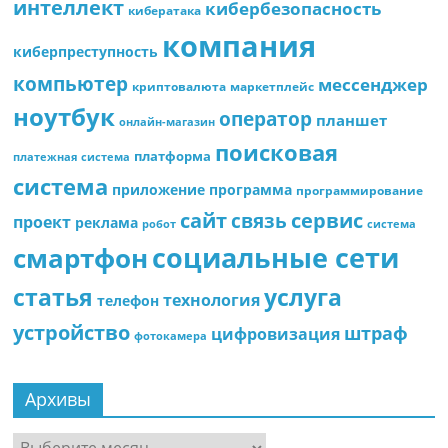
интеллект
кибербезопасность
кибератака
компания
киберпреступность
компьютер
мессенджер
криптовалюта
маркетплейс
ноутбук
оператор
планшет
онлайн-магазин
поисковая
платформа
платежная система
система
приложение
программа
программирование
сайт
сервис
связь
проект
реклама
робот
система
социальные сети
смартфон
статья
услуга
технология
телефон
устройство
штраф
цифровизация
фотокамера
Архивы
Архивы