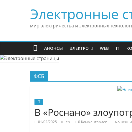
Skip
Электронные с
to
content
мир электричества и электронных технолог
АНОНСЫ
ЭЛЕКТРО
WEB
IT
К
ФСБ
IT
В «Роснано» злоупот
01/02/2025
en
0 Комментариев
мошенни