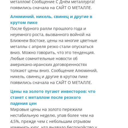
металлом! Сообщение С Днём металлурга!
появились сначала на САЙТ О МЕТАЛЛЕ.
Алюминий, никель, свинец и другие в
крутом пике
После бурного ралли прошлого года и
неуемного роста, вызванного войной на
Ближнем Востоке, цены на многие цветные
металлы с апреля резко стали опускаться
вниз. Можно говорить, что это тенденция.
Любые сомнительные новости об
американо-иранских договоренностях
толкают цены вниз. Сообщение Алюминий,
никель, свинец и другие в крутом пике
появились сначала на САЙТ О МЕТАЛЛЕ.
Цены на золото пугают инвесторов: что
станет с металлом после резкого
падения цен
Мировые цены на золото пережили
нестабильную неделю, упав более чем на
4,5%, прежде чем с небольшим отрывом
изменить курс, что вызвало беспокойство у