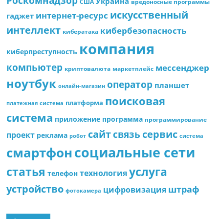
Роскомнадзор
Украина
США
вредоносные программы
искусственный
интернет-ресурс
гаджет
интеллект
кибербезопасность
кибератака
компания
киберпреступность
компьютер
мессенджер
криптовалюта
маркетплейс
ноутбук
оператор
планшет
онлайн-магазин
поисковая
платформа
платежная система
система
приложение
программа
программирование
сайт
сервис
связь
проект
реклама
робот
система
социальные сети
смартфон
статья
услуга
технология
телефон
устройство
штраф
цифровизация
фотокамера