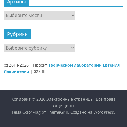
Архивы
Архивы
Рубрики
Рубрики
(c) 2014-2026 | Проект
Творческой лаборатории Евгения
Лавриненко
| 022BE
Копирайт © 2026
Электронные страницы
. Все права
защищены.
Тема
ColorMag
от ThemeGrill. Создано на
WordPress
.