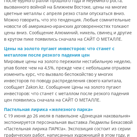
После бурного ралли прошлого года и неуемного роста,
вызванного войной на Ближнем Востоке, цены на многие
цветные металлы с апреля резко стали опускаться вниз.
Можно говорить, что это тенденция. Любые сомнительные
новости об американо-иранских договоренностях толкают
цены вниз. Сообщение Алюминий, никель, свинец и другие
в крутом пике появились сначала на САЙТ О МЕТАЛЛЕ.
Цены на золото пугают инвесторов: что станет с
металлом после резкого падения цен
Мировые цены на золото пережили нестабильную неделю,
упав более чем на 4,5%, прежде чем с небольшим отрывом
изменить курс, что вызвало беспокойство у многих
инвесторов по поводу распределения своего капитала,
сообщает Zakon.kz. Сообщение Цены на золото пугают
инвесторов: что станет с металлом после резкого падения
цен появились сначала на САЙТ О МЕТАЛЛЕ.
Пастельная лирика «железного парка»
С 19 июня до 26 июля в павильоне «Донецкая наковальня»
экспонируется персональная выставка Людмилы Бекасовой
«Пастельная лирика ПАРК!а». Экспозиция состоит из серии
графических работ, написанных художницей в этом году, и