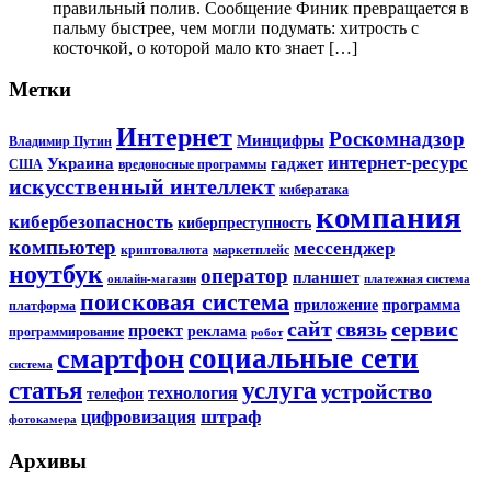
правильный полив. Сообщение Финик превращается в
пальму быстрее, чем могли подумать: хитрость с
косточкой, о которой мало кто знает […]
Метки
Интернет
Роскомнадзор
Минцифры
Владимир Путин
интернет-ресурс
Украина
гаджет
США
вредоносные программы
искусственный интеллект
кибератака
компания
кибербезопасность
киберпреступность
компьютер
мессенджер
криптовалюта
маркетплейс
ноутбук
оператор
планшет
онлайн-магазин
платежная система
поисковая система
приложение
программа
платформа
сайт
сервис
связь
проект
реклама
программирование
робот
социальные сети
смартфон
система
статья
услуга
устройство
технология
телефон
штраф
цифровизация
фотокамера
Архивы