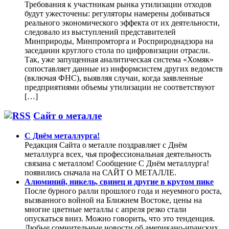
Требования к участникам рынка утилизации отходов
будут ужесточены: регуляторы намерены добиваться
реального экономического эффекта от их деятельности,
следовало из выступлений представителей
Минприроды, Минпромторга и Росприроднадзора на
заседании круглого стола по цифровизации отрасли.
Так, уже запущенная аналитическая система «Хомяк»
сопоставляет данные из информсистем других ведомств
(включая ФНС), выявляя случаи, когда заявленные
предприятиями объемы утилизации не соответствуют
[…]
Сайт о металле
С Днём металлурга!
Редакция Сайта о металле поздравляет с Днём
металлурга всех, чья профессиональная деятельность
связана с металлом! Сообщение С Днём металлурга!
появились сначала на САЙТ О МЕТАЛЛЕ.
Алюминий, никель, свинец и другие в крутом пике
После бурного ралли прошлого года и неуемного роста,
вызванного войной на Ближнем Востоке, цены на
многие цветные металлы с апреля резко стали
опускаться вниз. Можно говорить, что это тенденция.
Любые сомнительные новости об американо-иранских