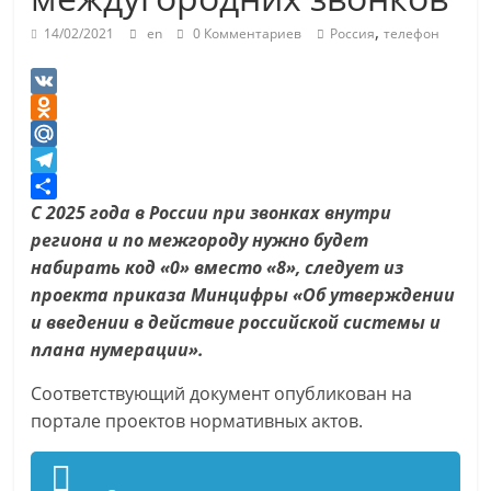
,
14/02/2021
en
0 Комментариев
Россия
телефон
V
K
O
d
M
n
a
T
o
i
e
О
С 2025 года в России при звонках внутри
k
l
l
т
региона и по межгороду нужно будет
l
.
e
п
набирать код «0» вместо «8», следует из
a
R
g
р
проекта приказа Минцифры «Об утверждении
s
u
r
а
и введении в действие ‎российской системы и
s
a
в
плана нумерации».
n
m
и
Соответствующий документ опубликован на
i
т
портале проектов нормативных актов.
k
ь
i