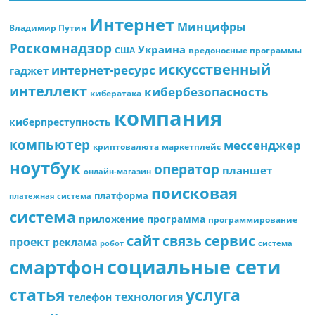
Интернет
Минцифры
Владимир Путин
Роскомнадзор
Украина
США
вредоносные программы
искусственный
интернет-ресурс
гаджет
интеллект
кибербезопасность
кибератака
компания
киберпреступность
компьютер
мессенджер
криптовалюта
маркетплейс
ноутбук
оператор
планшет
онлайн-магазин
поисковая
платформа
платежная система
система
приложение
программа
программирование
сайт
сервис
связь
проект
реклама
робот
система
социальные сети
смартфон
статья
услуга
технология
телефон