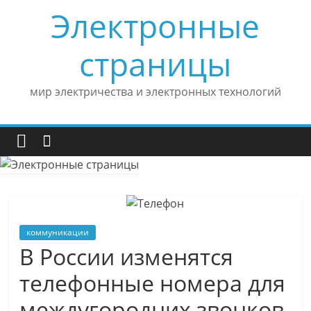
Skip
Электронные
to
content
страницы
мир электричества и электронных технологий
коммуникации
В России изменятся
телефонные номера для
междугородних звонков