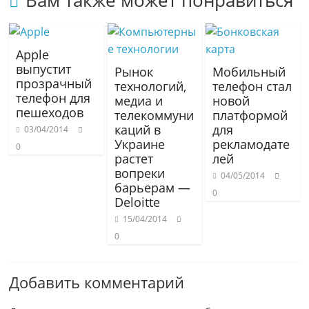
Вам также может понравиться
Apple
выпустит
Рынок
Мобильный
прозрачный
технологий,
телефон стал
телефон для
медиа и
новой
пешеходов
телекоммуни
платформой
каций в
для
03/04/2014
Украине
рекламодате
0
растет
лей
вопреки
04/05/2014
барьерам —
0
Deloitte
15/04/2014
0
Добавить комментарий