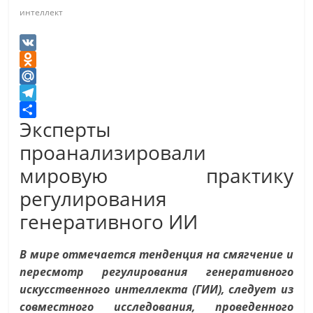
интеллект
V
K
O
d
M
n
a
T
Эксперты
o
i
e
О
k
l
l
т
проанализировали
l
.
e
п
мировую практику
a
R
g
р
регулирования
s
u
r
а
s
a
в
генеративного ИИ
n
m
и
i
т
В мире отмечается тенденция на смягчение и
k
ь
пересмотр регулирования генеративного
i
искусственного интеллекта (ГИИ), следует из
совместного исследования, проведенного