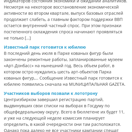
индикаторов состояния экономики и ожиданий аналитиков.
Несмотря на некоторое восстановление экономической
активности во втором квартале, выпуск базовых отраслей
продолжает слабеть, а главным фактором поддержки ВВП
остается внутренний частный спрос. При этом признаки
постепенного охлаждения спроса начинают проявляться
не только […]
Известный парк готовится к юбилею
В последний день июля в Парке кованых фигур были
закончены ремонтные работы, запланированные музеем
«Арт-Донбасс» на нынешний год. Весь объем работ, в
котором остро нуждались шесть арт-обьектов Парка
кованых фигур,… Сообщение Известный парк готовится к
юбилею появились сначала на MUNИЦИПАЛЬНАЯ GAZЕТА.
Участников выборов позвали к лототрону
Центризбирком завершил регистрацию партий,
выдвинувших свои списки на выборах в Госдуму по
общефедеральному округу. Всего в бюллетене их будет 11,
и уже на следующей неделе комиссия планирует
определить, в какой очередности они там расположатся.
Однако пока далеко не все участники кампании спешат