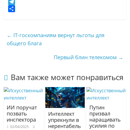
d
M
n
a
T
o
i
e
О
k
l
l
т
l
.
e
п
←
IT-госкомпаниям вернут льготы для
a
R
g
р
общего блага
s
u
r
а
s
a
в
Первый блин телекомом
→
n
m
и
i
т
k
ь
Вам также может понравиться
i
ИИ поручат
Путин
позвать
призвал
Интеллект
инспектора
наращивать
упрекнули в
усилия по
нерентабель
02/04/2025