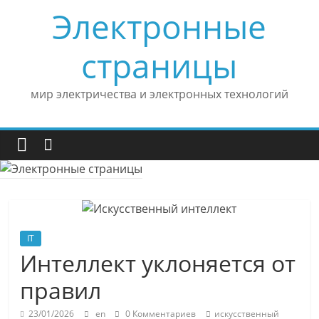
Skip
Электронные
to
content
страницы
мир электричества и электронных технологий
IT
Интеллект уклоняется от
правил
23/01/2026
en
0 Комментариев
искусственный