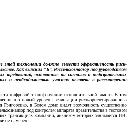
ие этой технологии должно вывести эффективность риск-
льстве. Как выяснил “Ъ”, Россельхознадзор под руководством
х требований, основанные на сигналах о подозрительных
нных и необходимостью участия человека в рассмотрении
ости цифровой трансформации исполнительной власти. В том
ачественно новый уровень реализации риск-ориентированного
ия Григоренко, в Белом доме видят возможность существенно
ельхознадзор под контролем аппарата правительства в тестовом
ных трансакциях компаний, анализом которых занимается ИИ.
ве не намерены.