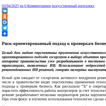
02/04/2025
en
0 Комментариев
искусственный интеллект
VK
Odnoklassniki
Mail.Ru
Telegram
Отправить
Риск-ориентированный подход к проверкам бизне
Белый дом видит перспективы применения искусственног
ориентированного подхода госорганов к выбору объектов про
аппарата правительства уже разрабатывает в тестовом 
трансакциях, выявленных ИИ. Использование нейросетей
рекомендованных ИИ решений, говорят эксперты: выступат
Белый дом ожидает от госорганов активного внедрения реш
числе в правительстве видят перспективы применения техно
подхода к проверкам бизнеса. Как рассказали “Ъ” в секрет
нарастить эффективность работы контролеров за счет технолог
режиме разрабатывает несколько индикаторов риска нарушен
При этом фокус в изучении использования технологии сделан н