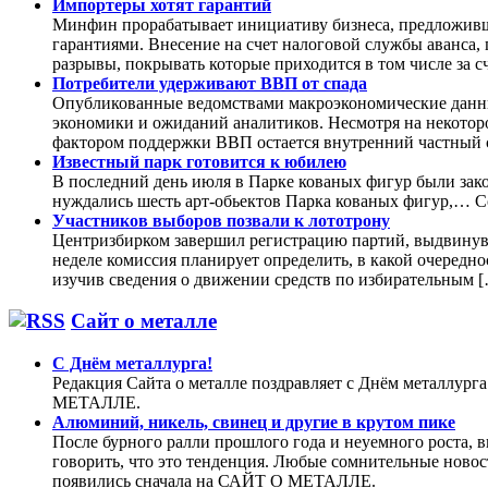
Импортеры хотят гарантий
Минфин прорабатывает инициативу бизнеса, предложивш
гарантиями. Внесение на счет налоговой службы аванса,
разрывы, покрывать которые приходится в том числе за с
Потребители удерживают ВВП от спада
Опубликованные ведомствами макроэкономические данны
экономики и ожиданий аналитиков. Несмотря на некоторо
фактором поддержки ВВП остается внутренний частный с
Известный парк готовится к юбилею
В последний день июля в Парке кованых фигур были зак
нуждались шесть арт-обьектов Парка кованых фигур,
Участников выборов позвали к лототрону
Центризбирком завершил регистрацию партий, выдвинувш
неделе комиссия планирует определить, в какой очередно
изучив сведения о движении средств по избирательным 
Сайт о металле
С Днём металлурга!
Редакция Сайта о металле поздравляет с Днём металлург
МЕТАЛЛЕ.
Алюминий, никель, свинец и другие в крутом пике
После бурного ралли прошлого года и неуемного роста, 
говорить, что это тенденция. Любые сомнительные ново
появились сначала на САЙТ О МЕТАЛЛЕ.