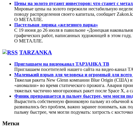
Цены на золото пугают инвесторов: что станет с метал
Мировые цены на золото пережили нестабильную неделю, 
поводу распределения своего капитала, сообщает Zakon.k
О МЕТАЛЛЕ.
Пастельная лирика «железного парка»
С 19 июня до 26 июля в павильоне «Донецкая наковальн
графических работ, написанных художницей в этом году,
О МЕТАЛЛЕ.
TARZANKA
Приглашаем на видеоканал ТАРЗАНКА ТВ
Приглашаем посетителей нашего сайта на видео-кана
Маленький взрыв для человека и огромный для всего
Тяжелая ракета New Glenn компании Blue Origin (США) 
«аномалии» во время статического прожига. Авария прои
тяжелых частично многоразовых ракет после Space X, а с
Финик превращается в пальму быстрее, чем могли поду
Вырастить собственную финиковую пальму из обычной ко
развивались без проблем, важно заранее понимать, как п
пальму быстрее, чем могли подумать: хитрость с косточко
Метки