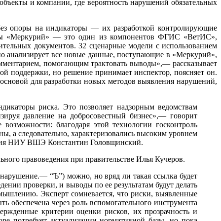
объекты и компании, где вероятность нарушений обязательных
 без опоры на индикаторы — их разработкой контролирующие
стемы «Меркурий» — это один из компонентов ФГИС «ВетИС»,
ительных документов. 32 сценарные модели с использованием
о анализирует все новые данные, поступающие в «Меркурий»,
омментарием, помогающим трактовать выводы»,— рассказывает
ой поддержки, но решение принимает инспектор, поясняет он.
 основой для разработки новых методов выявления нарушений,
дикаторы риска. Это позволяет надзорным ведомствам
зируя давление на добросовестный бизнес»,— говорит
 возможности: благодаря этой технологии госконтроль
ны, а следовательно, характеризовались высоким уровнем
ления НИУ ВШЭ Константин Головщинский.
льного правоведения при правительстве Илья Кучеров.
 нарушение.— “Ъ”) можно, но вряд ли такая ссылка будет
ении проверки, и выводы по ее результатам будут делать
мышлению. Эксперт сомневается, что риски, выявленные
ь обеспечена через роль вспомогательного инструмента
ержденные критерии оценки рисков, их прозрачность и
оре потребует актуализации нормативной базы, но пока