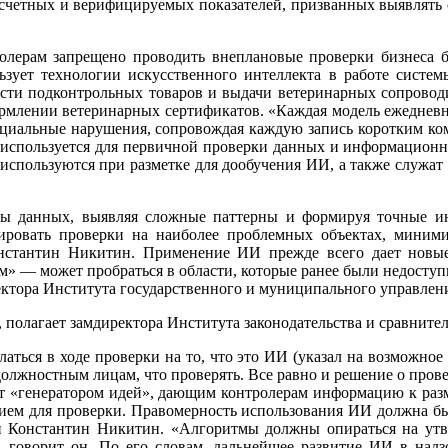
счетных и верифицируемых показателей, призванных выявлять 
тролерам запрещено проводить внеплановые проверки бизнеса
ользует технологии искусственного интеллекта в работе си
ости подконтрольных товаров и выдачи ветеринарных сопровод
рмлении ветеринарных сертификатов. «Каждая модель ежедневн
енциальные нарушения, сопровождая каждую запись коротким к
И используется для первичной проверки данных и информационн
используются при разметке для дообучения ИИ, а также служат
ы данных, выявляя сложные паттерны и формируя точные ин
ировать проверки на наиболее проблемных объектах, миними
онстантин Никитин. Применение ИИ прежде всего дает новые
им» — может пробраться в области, которые ранее были недоступ
ректора Института государственного и муниципального управ
 полагает замдиректора Института законодательства и сравните
латься в ходе проверки на то, что это ИИ (указал на возможное
олжностным лицам, что проверять. Все равно и решение о провед
ет «генератором идей», дающим контролерам информацию к раз
ием для проверки. Правомерность использования ИИ должна быт
и Константин Никитин. «Алгоритмы должны опираться на утв
 говорит он. По его словам, дальнейшее развитие ИИ в надз