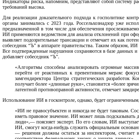
Индикаторы риска, напомним, представляют собой систему ра
требований высока.
Для реализации доказательного подхода к госполитике кон
органы занимались с 2023 года. Россельхознадзор уже исп
предназначенной в том числе для обеспечения прослеживаем
ИИ применяются ведомством для анализа отклонений при офо
выявляет подозрительные трансакции и отмечает их как пот
собеседник “Ъ” в аппарате правительства. Таким образом, И
Все подтвержденные нарушения сохраняются в базе данных и 
добавляет собеседник “Ъ”.
«Алгоритмы способны анализировать огромные массив
перейти от реактивных к превентивным мерам: фокус
замгендиректора Центра стратегических разработок К
получает более «длинные руки», становится «более зряч
латентной противоправной активности, отмечает замди
Использование ИИ в госконтроле, однако, будет ограниченным,
«ИИ не правосубъектен и никогда не будет таковым. Сос
иметь правовое значение. ИИ может лишь подсказывать д
люди»,— поясняет эксперт. По его словам, ИИ выступа
ИИ, смогут когда-нибудь служить официальным основан
— решения должны остаться за инспектором, считает 
соответствие федеральному закону о защите данных»,—