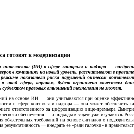
са готовят к модернизации
о интеллекта (ИИ) в сфере контроля и надзора — внедрен
верок в компаниях на новый уровень, рассчитывают в правите
режиме показатели риска нарушений бизнесом обязательны
 в этой сфере, впрочем, будет ограничено качеством да
ь субъектом правовых отношений технология не может.
ений на основе ИИ — они учитываются при оценке эффективн
логии в сфере контроля и надзора — она может обеспечить к
ариате ответственного за цифровизацию вице-премьера Дмитр
ического обеспечения — и подходы к задаче уже изучаются: Росс
ия обязательных требований на основе сигналов о подозритель
а результативность — внедрять ее «ради галочки» в правительст