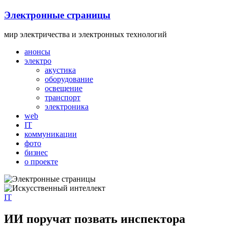
Skip
Электронные страницы
to
content
мир электричества и электронных технологий
анонсы
электро
акустика
оборудование
освещение
транспорт
электроника
web
IT
коммуникации
фото
бизнес
о проекте
IT
ИИ поручат позвать инспектора