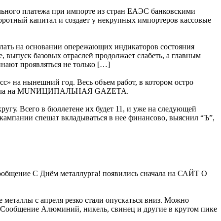
льного платежа при импорте из стран ЕАЭС банковскими
боротный капитал и создает у некрупных импортеров кассовые
лать на основании опережающих индикаторов состояния
, выпуск базовых отраслей продолжает слабеть, а главным
нают проявляться не только […]
» на нынешний год. Весь объем работ, в котором остро
 сначала на MUNИЦИПАЛЬНАЯ GAZЕТА.
гу. Всего в бюллетене их будет 11, и уже на следующей
 кампании спешат вкладываться в нее финансово, выяснил “Ъ”,
 Сообщение С Днём металлурга! появились сначала на САЙТ О
 металлы с апреля резко стали опускаться вниз. Можно
. Сообщение Алюминий, никель, свинец и другие в крутом пике