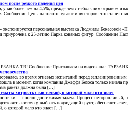
лом после резкого падения цен
упав более чем на 4,5%, прежде чем с небольшим отрывом изме
z. Сообщение Цены на золото пугают инвесторов: что станет с 
я» экспонируется персональная выставка Людмилы Бекасовой «П
 и приурочена к 25-летию Парка кованых фигур. Сообщение Пас
л ТАРЗАНКА ТВ! Сообщение Приглашаем на видеоканал ТАРЗАН
 человечества
взорвалась во время огневых испытаний перед запланированны
зошла в момент, когда компания Джеффа Безоса только начала п
ама ракета должна была […]
мать: хитрость с косточкой, о которой мало кто знает
сточки — вполне достижимая задача. Процесс неторопливый, н
одготовить косточку, выбрать подходящий грунт, обеспечить св
й, о которой мало кто знает […]