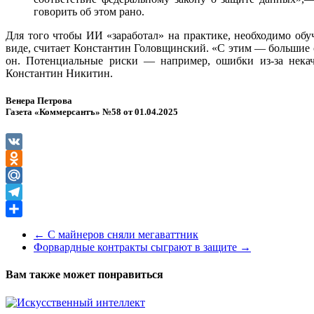
говорить об этом рано.
Для того чтобы ИИ «заработал» на практике, необходимо об
виде, считает Константин Головщинский. «С этим — большие 
он. Потенциальные риски — например, ошибки из-за некаче
Константин Никитин.
Венера Петрова
Газета «Коммерсантъ» №58 от 01.04.2025
VK
Odnoklassniki
Mail.Ru
Telegram
Отправить
←
С майнеров сняли мегаваттник
Форвардные контракты сыграют в защите
→
Вам также может понравиться