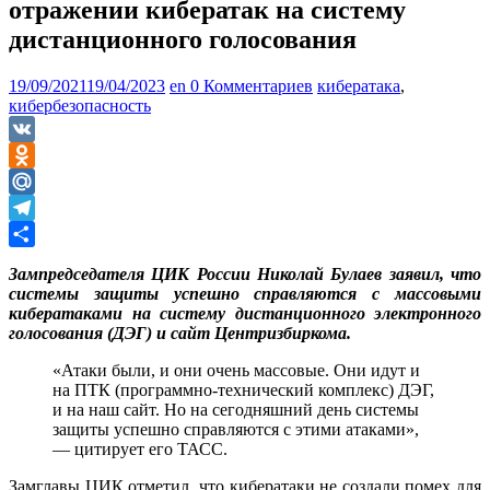
отражении кибератак на систему
дистанционного голосования
19/09/2021
19/04/2023
en
0 Комментариев
кибератака
,
кибербезопасность
VK
Odnoklassniki
Mail.Ru
Telegram
Отправить
Зампредседателя ЦИК России Николай Булаев заявил, что
системы защиты успешно справляются с массовыми
кибератаками на систему дистанционного электронного
голосования (ДЭГ) и сайт Центризбиркома.
«Атаки были, и они очень массовые. Они идут и
на ПТК (программно-технический комплекс) ДЭГ,
и на наш сайт. Но на сегодняшний день системы
защиты успешно справляются с этими атаками»,
— цитирует его ТАСС.
Замглавы ЦИК отметил, что кибератаки не создали помех для