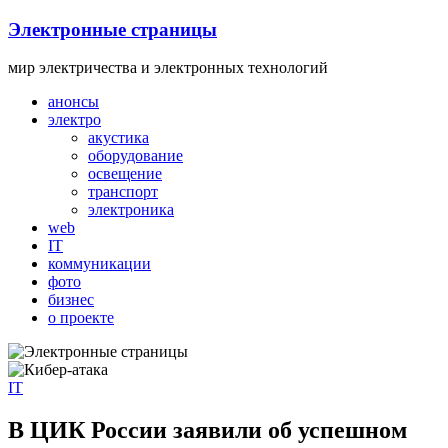
Skip
Электронные страницы
to
content
мир электричества и электронных технологий
анонсы
электро
акустика
оборудование
освещение
транспорт
электроника
web
IT
коммуникации
фото
бизнес
о проекте
IT
В ЦИК России заявили об успешном