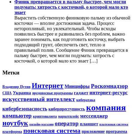
Финик превращается в пальму быстрее, чем могли
подумать: хитрость с косточкой, о которой мало кто
знает
Вырастить собственную финиковую пальму из обычной
косточки — вполне достижимая задача. Процесс
неторопливый, но увлекательный. Чтобы всходы
появились быстрее и развивались без проблем, важно
заранее понимать, как подготовить косточку, выбрать
подходящий грунт, обеспечить свет, тепло и
правильный полив. Сообщение Финик превращается в
пальму быстрее, чем могли подумать: хитрость с
косточкой, о которой мало кто знает […]
Метки
Интернет
Роскомнадзор
Минцифры
Владимир Путин
интернет-ресурс
Украина
гаджет
США
вредоносные программы
искусственный интеллект
кибератака
компания
кибербезопасность
киберпреступность
компьютер
мессенджер
криптовалюта
маркетплейс
ноутбук
оператор
планшет
онлайн-магазин
платежная система
поисковая система
приложение
программа
платформа