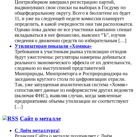
Центризбирком завершил регистрацию партий,
выдвинувших свои списки на выборах в Госдуму по
общефедеральному округу. Всего в бюллетене их будет
11, и уже на следующей неделе комиссия планирует
определить, в какой очередности они там расположатся.
Однако пока далеко не все участники кампании спешат
вкладываться в нее финансово, выяснил “Ъ”, изучив
сведения о движении средств по избирательным […]
Утилизаторам показали «Хомяка»
Требования к участникам рынка утилизации отходов
будут ужесточены: регуляторы намерены добиваться
реального экономического эффекта от их деятельности,
следовало из выступлений представителей
Минприроды, Минпромторга и Росприроднадзора на
заседании круглого стола по цифровизации отрасли.
Так, уже запущенная аналитическая система «Хомяк»
сопоставляет данные из информсистем других ведомств
(включая ФНС), выявляя случаи, когда заявленные
предприятиями объемы утилизации не соответствуют
[…]
Сайт о металле
С Днём металлурга!
Редакция Сайта о металле поздравляет с Днём