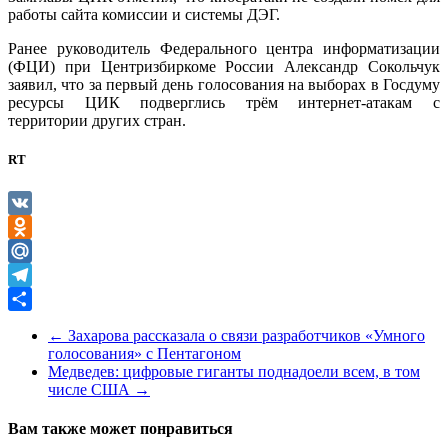
работы сайта комиссии и системы ДЭГ.
Ранее руководитель Федерального центра информатизации
(ФЦИ) при Центризбиркоме России Александр Сокольчук
заявил, что за первый день голосования на выборах в Госдуму
ресурсы ЦИК подверглись трём интернет-атакам с
территории других стран.
RT
VK
Odnoklassniki
Mail.Ru
Telegram
Отправить
←
Захарова рассказала о связи разработчиков «Умного
голосования» с Пентагоном
Медведев: цифровые гиганты поднадоели всем, в том
числе США
→
Вам также может понравиться