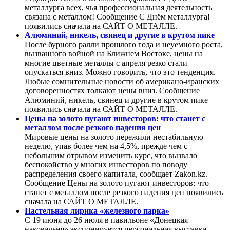
металлурга всех, чья профессиональная деятельность
связана с металлом! Сообщение С Днём металлурга!
появились сначала на САЙТ О МЕТАЛЛЕ.
Алюминий, никель, свинец и другие в крутом пике
После бурного ралли прошлого года и неуемного роста,
вызванного войной на Ближнем Востоке, цены на
многие цветные металлы с апреля резко стали
опускаться вниз. Можно говорить, что это тенденция.
Любые сомнительные новости об американо-иранских
договоренностях толкают цены вниз. Сообщение
Алюминий, никель, свинец и другие в крутом пике
появились сначала на САЙТ О МЕТАЛЛЕ.
Цены на золото пугают инвесторов: что станет с
металлом после резкого падения цен
Мировые цены на золото пережили нестабильную
неделю, упав более чем на 4,5%, прежде чем с
небольшим отрывом изменить курс, что вызвало
беспокойство у многих инвесторов по поводу
распределения своего капитала, сообщает Zakon.kz.
Сообщение Цены на золото пугают инвесторов: что
станет с металлом после резкого падения цен появились
сначала на САЙТ О МЕТАЛЛЕ.
Пастельная лирика «железного парка»
С 19 июня до 26 июля в павильоне «Донецкая
наковальня» экспонируется персональная выставка