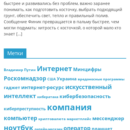
быстрее и развивались без проблем, важно заранее
понимать, как подготовить косточку, выбрать подходящий
грунт, обеспечить свет, тепло и правильный полив.
Сообщение Финик превращается в пальму быстрее, чем
могли подумать: хитрость с косточкой, о которой мало кто
знает […]
Метки
Интернет
Минцифры
Владимир Путин
Роскомнадзор
Украина
США
вредоносные программы
искусственный
интернет-ресурс
гаджет
интеллект
кибербезопасность
кибератака
компания
киберпреступность
компьютер
мессенджер
криптовалюта
маркетплейс
ноутбук
оператор
планшет
онлайн-магазин