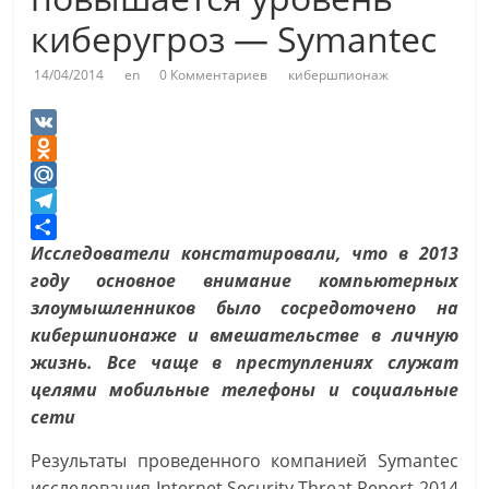
киберугроз — Symantec
14/04/2014
en
0 Комментариев
кибершпионаж
V
K
O
d
M
n
a
T
o
i
e
О
Исследователи констатировали, что в 2013
k
l
l
т
году основное внимание компьютерных
l
.
e
п
злоумышленников было сосредоточено на
a
R
g
р
кибершпионаже и вмешательстве в личную
s
u
r
а
жизнь. Все чаще в преступлениях служат
s
a
в
целями мобильные телефоны и социальные
n
m
и
сети
i
т
Результаты проведенного компанией Symantec
k
ь
исследования Internet Security Threat Report 2014