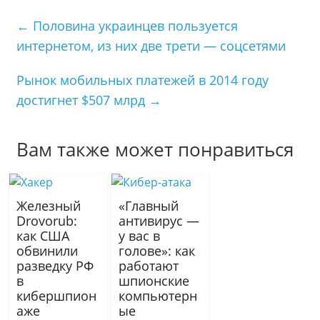
l
.
e
п
←
Половина украинцев пользуется
a
R
g
р
интернетом, из них две трети — соцсетями
s
u
r
а
s
a
в
Рынок мобильных платежей в 2014 году
n
m
и
i
т
достигнет $507 млрд
→
k
ь
i
Вам также может понравиться
Железный
«Главный
Drovorub:
антивирус —
как США
у вас в
обвинили
голове»: как
разведку РФ
работают
в
шпионские
кибершпион
компьютерн
аже
ые