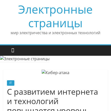
Skip
Электронные
to
content
страницы
мир электричества и электронных технологий
IT
С развитием интернета
и технологий
повышается уровень