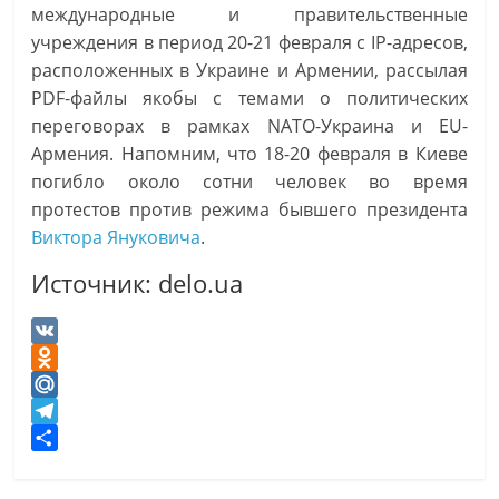
международные и правительственные
учреждения в период 20-21 февраля с IP-адресов,
расположенных в Украине и Армении, рассылая
PDF-файлы якобы с темами о политических
переговорах в рамках NATO-Украина и EU-
Армения. Напомним, что 18-20 февраля в Киеве
погибло около сотни человек во время
протестов против режима бывшего президента
Виктора Януковича
.
Источник: delo.ua
V
K
O
d
M
n
a
T
o
i
e
О
k
l
l
т