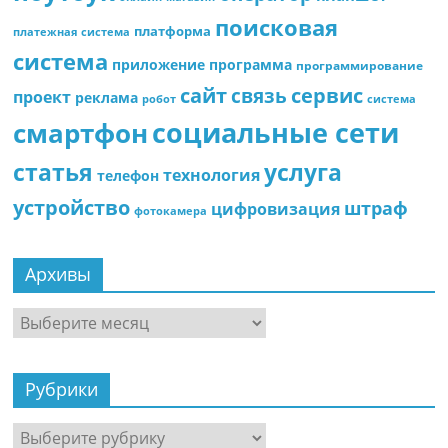
поисковая
платформа
платежная система
система
приложение
программа
программирование
сайт
сервис
связь
проект
реклама
робот
система
социальные сети
смартфон
статья
услуга
технология
телефон
устройство
штраф
цифровизация
фотокамера
Архивы
Архивы
Рубрики
Рубрики