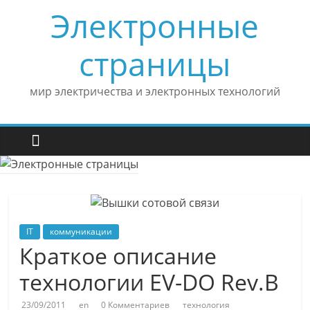
Skip
Электронные
to
content
страницы
мир электричества и электронных технологий
IT
коммуникации
Краткое описание
технологии EV-DO Rev.B
23/09/2011
en
0 Комментариев
технология