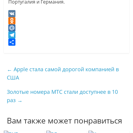
Португалия и Германия.
V
K
O
d
M
n
a
T
o
i
e
О
k
l
l
т
l
.
e
п
←
Apple стала самой дорогой компанией в
a
R
g
р
США
s
u
r
а
s
a
в
Золотые номера МТС стали доступнее в 10
n
m
и
i
т
раз
→
k
ь
i
Вам также может понравиться