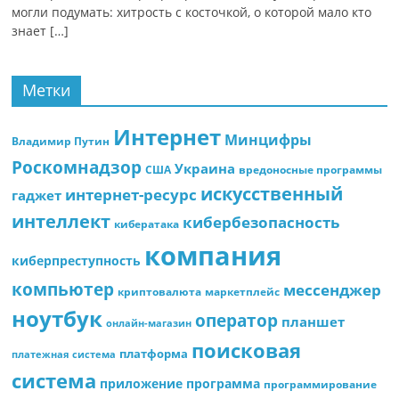
могли подумать: хитрость с косточкой, о которой мало кто
знает […]
Метки
Интернет
Минцифры
Владимир Путин
Роскомнадзор
Украина
США
вредоносные программы
искусственный
интернет-ресурс
гаджет
интеллект
кибербезопасность
кибератака
компания
киберпреступность
компьютер
мессенджер
криптовалюта
маркетплейс
ноутбук
оператор
планшет
онлайн-магазин
поисковая
платформа
платежная система
система
приложение
программа
программирование