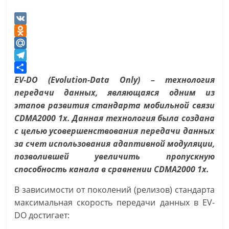
V
K
O
d
M
n
a
T
o
i
e
О
EV-DO (Evolution-Data Only) – технология
k
l
l
т
передачи данных, являющаяся одним из
l
.
e
п
этапов развития стандарта мобильной связи
a
R
g
р
CDMA2000 1x. Данная технология была создана
s
u
r
а
с целью усовершенствования передачи данных
s
a
в
за счет использования адаптивной модуляции,
n
m
и
позволившей увеличить пропускную
i
т
способность канала в сравнении CDMA2000 1x.
k
ь
В зависимости от поколений (релизов) стандарта
i
максимальная скорость передачи данных в EV-
DO достигает: